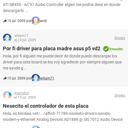
ATI SB450 - AC'97 Audio Controller algien me podria desir en donde
descargarlo ...
15 jul. 2009 por
andi
wiliam71
Drivers
el 14 jul. 2009
Por fi driver para placa madre asus p5 vd2
Resuelto
Hola, por fi alguien me puede decir de donde puedo descargar los
driver para esta board se los voy agradecer por siempre alguien que
me ayude g...
15 jul. 2009 por
wiliam71
marrufo3
Drivers
el 15 jul. 2009
Nesecito el controlador de esta placa
Hola, es.kioskea.net/.../affich-71789-necesito-drivers-sonido-
modem-y-ethernet Analog Devices AD1888 @ SiS 7012 Audio Device