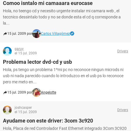
Comoo isntalo mi camaaara eurocase
Hola, no teengo cd y necesito urgente instalar mi camara web , el
teccnico dessintalo todo y no se donde esta el cd q corresponde a
la...
15 jul. 2009 por
Carlos Villagómez
garuy
Drivers
el 15 jul. 2009
Problema lector dvd-cd y usb
Hola, ps tengo un problema 1ºmi pc no reconoce ningun microds ni
usb ni nada parecido cuando lo introduzco en el usb ps lo reconoce
pero me meto en...
15 jul. 2009 por
Angelotte
joshcasper
Drivers
el 15 jul. 2009
Ayudame con este driver: 3com 3c920
Hola, Placa de red Controlador Fast Ethernet integrado 3Com 3C920