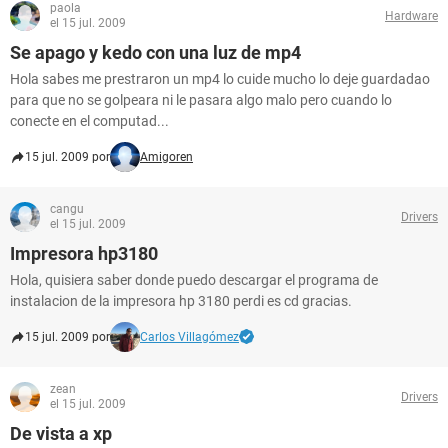
paola
Hardware
el 15 jul. 2009
Se apago y kedo con una luz de mp4
Hola sabes me prestraron un mp4 lo cuide mucho lo deje guardadao
para que no se golpeara ni le pasara algo malo pero cuando lo
conecte en el computad...
15 jul. 2009 por
Amigoren
cangu
Drivers
el 15 jul. 2009
Impresora hp3180
Hola, quisiera saber donde puedo descargar el programa de
instalacion de la impresora hp 3180 perdi es cd gracias.
15 jul. 2009 por
Carlos Villagómez
zean
Drivers
el 15 jul. 2009
De vista a xp