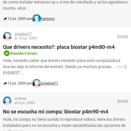
de como instalar windows xp y si me dio resultado y se los agradesco
mucho. ahor...
15 jul. 2009 por
hectorini
zinedine77
Drivers
el 14 jul. 2009
Que drivers necesito?: placa biostar p4m80-m4
Resuelto/Cerrado
Hola, necesito saber que drivers necesito para esta computadora.
Aca les dejo el informe del everest. Desde ya muchas gracias... --------[
EVEREST ...
15 jul. 2009 por
zinedine77
andrew
Drivers
el 3 jul. 2009
No se escucha mi compu: biostar p4m90-m4
Hola, mi compu no tiene sonido ni reproduce videos, tiene los drivers
instalados pero no se escucha y estan desabilitadas las opciones de