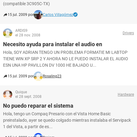
(compatible 3C905C-TX)
15 jul. 2009 por
Carlos Villagómez
ARDIS9
Drivers
el 28 nov. 2008
Necesito ayuda para instalar el audio en
Hola, SOY ADRIAN TENGO UN PROBLEMA FORMATIE MI LABTOP
TIENE WIN XP SRP 2 Y AHORA NO LE PUEDO INSTALAR EL AUDIO
ESN UNA HP PAVILLON DV 1000 HE BAJADO U...
15 jul. 2009 por
Rosaling23
Quique
Hardware
el 28 sept. 2008
No puedo reparar el sistema
Hola, tengo un Compaq Presario con el Vista Home Basic
preinstalado, ayer se quedo colgado mientras instalaba el Servipack
1 del Vista, a partir de es...