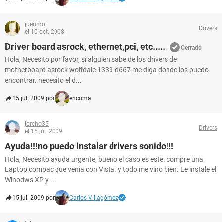
juenmo
Drivers
el 10 oct. 2008
Driver board asrock, ethernet,pci, etc.....
Cerrado
Hola, Necesito por favor, si alguien sabe de los drivers de
motherboard asrock wolfdale 1333-d667 me diga donde los puedo
encontrar. necesito el d...
15 jul. 2009 por
encoma
jorcho35
Drivers
el 15 jul. 2009
Ayuda!!!no puedo instalar drivers sonido!!!
Hola, Necesito ayuda urgente, bueno el caso es este. compre una
Laptop compac que venia con Vista. y todo me vino bien. Le instale el
Winodws XP y ...
15 jul. 2009 por
Carlos Villagómez