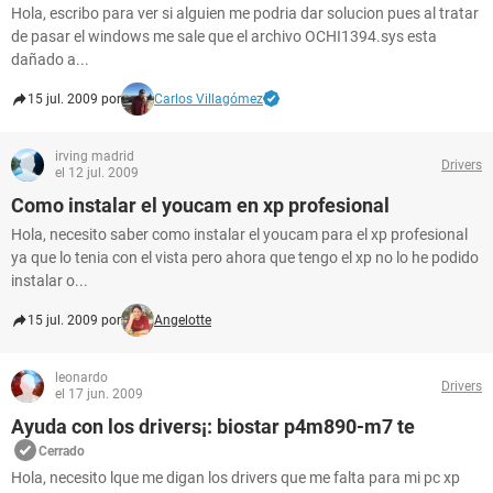
Hola, escribo para ver si alguien me podria dar solucion pues al tratar
de pasar el windows me sale que el archivo OCHI1394.sys esta
dañado a...
15 jul. 2009 por
Carlos Villagómez
irving madrid
Drivers
el 12 jul. 2009
Como instalar el youcam en xp profesional
Hola, necesito saber como instalar el youcam para el xp profesional
ya que lo tenia con el vista pero ahora que tengo el xp no lo he podido
instalar o...
15 jul. 2009 por
Angelotte
leonardo
Drivers
el 17 jun. 2009
Ayuda con los drivers¡: biostar p4m890-m7 te
Cerrado
Hola, necesito lque me digan los drivers que me falta para mi pc xp