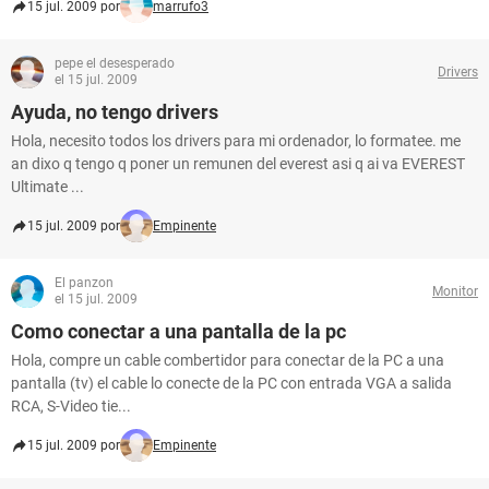
15 jul. 2009 por
marrufo3
pepe el desesperado
Drivers
el 15 jul. 2009
Ayuda, no tengo drivers
Hola, necesito todos los drivers para mi ordenador, lo formatee. me
an dixo q tengo q poner un remunen del everest asi q ai va EVEREST
Ultimate ...
15 jul. 2009 por
Empinente
El panzon
Monitor
el 15 jul. 2009
Como conectar a una pantalla de la pc
Hola, compre un cable combertidor para conectar de la PC a una
pantalla (tv) el cable lo conecte de la PC con entrada VGA a salida
RCA, S-Video tie...
15 jul. 2009 por
Empinente