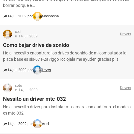
borrar porque e...
14 jul. 2009 por
Moshosha
ceci
Drivers
el 14 jul. 2009
Como bajar drive de sonido
Hola, necesito encontrara los drives de sonido de mi computador la
placa base es sis-671-2a7iggo1cc ojala me ayuden gracias plis
14 jul. 2009 por
Levys
soto
Drivers
el 14 jul. 2009
Nessito un driver mtc-032
Hola, nesesito driver para instalar mi camara con audifono .el modelo
es mtc-032
14 jul. 2009 por
Ariel