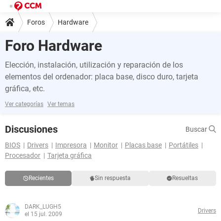
Foros
Hardware
Foro Hardware
Elección, instalación, utilización y reparación de los
elementos del ordenador: placa base, disco duro, tarjeta
gráfica, etc.
Ver categorías
Ver temas
Discusiones
Buscar
BIOS
Drivers
Impresora
Monitor
Placas base
Portátiles
Procesador
Tarjeta gráfica
Recientes
Sin respuesta
Resueltas
DARK_LUGH5
Drivers
el 15 jul. 2009