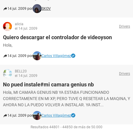
14 jul. 2009 por
SKOV
alicia
Drivers
el 14 jul. 2009
Quiero descargar el controlador de videoyson
Hola,
14 jul. 2009 por
Carlos Villagómez
BELL20
Drivers
el 14 jul. 2009
No pued instale#mi camara genius nb
Hola, MI CAMARA GENIUS NB YA ESTABA FUNCIONANDO
CORRECTAMENTE EN MI XP, PERO TUVE Q RESETEAR LA MAQINA, Y
AHORA NO LA PUEDO VOLVER A INSTALAR. YA INST...
14 jul. 2009 por
Carlos Villagómez
Resultados 44801 - 44850 de más de 50.000