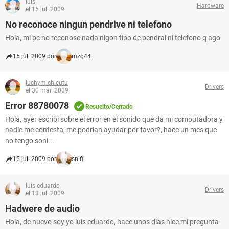
luis
Hardware
el 15 jul. 2009
No reconoce ningun pendrive ni telefono
Hola, mi pc no reconose nada nigon tipo de pendrai ni telefono q ago
15 jul. 2009 por
mzg44
luchymichicutu
Drivers
el 30 mar. 2009
Error 88780078
Resuelto/Cerrado
Hola, ayer escribi sobre el error en el sonido que da mi computadora y
nadie me contesta, me podrian ayudar por favor?, hace un mes que
no tengo soni...
15 jul. 2009 por
snifi
luis eduardo
Drivers
el 13 jul. 2009
Hadwere de audio
Hola, de nuevo soy yo luis eduardo, hace unos dias hice mi pregunta