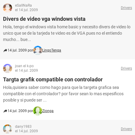
eSaIINaRa
Drivers
el 14 jul. 2009
Divers de video vga windows vista
Hola, tengo el windows vista home basic y necesito divers de video lo
unico que se de la tarjeda te video es de VGA pues no el entiendo
mucho... bue...
14 jul. 2009 por
LingoTenga
joan el k-po
Drivers
el 14 jul. 2009
Targta grafik compatible con controlador
Hola,quisiera saber como hago para que la targeta grafica sea
compatible con el controlador? por favor sean lo mas espesificos
posible y si puede ser ...
14 jul. 2009 por
Zionga
dany1983
Drivers
el 14 jul. 2009