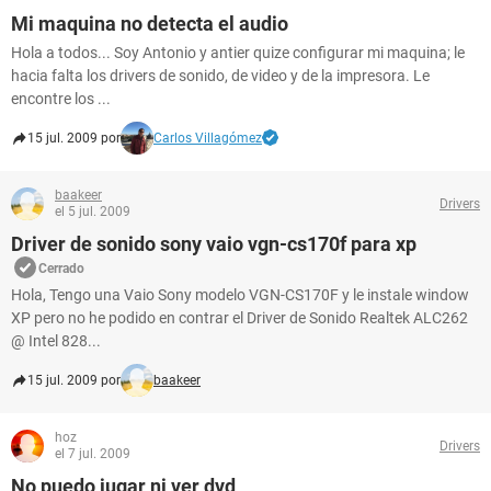
Mi maquina no detecta el audio
Hola a todos... Soy Antonio y antier quize configurar mi maquina; le
hacia falta los drivers de sonido, de video y de la impresora. Le
encontre los ...
15 jul. 2009 por
Carlos Villagómez
baakeer
Drivers
el 5 jul. 2009
Driver de sonido sony vaio vgn-cs170f para xp
Cerrado
Hola, Tengo una Vaio Sony modelo VGN-CS170F y le instale window
XP pero no he podido en contrar el Driver de Sonido Realtek ALC262
@ Intel 828...
15 jul. 2009 por
baakeer
hoz
Drivers
el 7 jul. 2009
No puedo jugar ni ver dvd