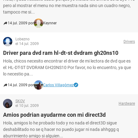
pero al mostrar el menu no me muestra nada sino un cuadro negro,
tampoco me si...
14 jul. 2009 por
Keynner
Lobezno
Drivers
el 14 jul. 2009
Driver para dvd ram hl-dt-st dvdram gh20ns10
Hola, chicos necesito encontrar el driver de mi lectora de dvd que es
el: HL-DT-ST DVDRAM GH20NS10 Por favor, no lo encuentro, ya que
lo necestio pa...
14 jul. 2009 por
Carlos Villagómez
SKOV
Hardware
el 10 jul. 2009
Amios podrian ayudarme con mi direct3d
Hola, amigos lo he probado todo y no nada el direct3D sigue
deshabilitado no se q hacer no puedo jugar ni nada ahhggg q
aburrimiento amigo si alguien...