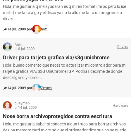
Hola, me gustaria q me ayudaran es q miren formati mi pc pero lo ise
mal =( me falto algo y el disco ya no lo allo me falto un programa o
dirver...
14 jul. 2009 por
hoz
Ans!
Drivers
el 8 jul. 2009
Driver para tarjeta grafica via/s3g unichrome
Hola, bueno comento que necesito actualizar mi controlador para mi
tarjeta grafica VIA/S3G UniChrome IGP. Podrias decirme de donde
descargarlo y como...
14 jul. 2009 por
Zeruch
guayman
Hardware
el 14 jul. 2009
Nose borra archivoprotegidos contra escritura
Hola, me gustaria saber si conocen algun truco para borrar archivos
de una memory card micro sd que el ordenador dice que no se puede