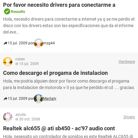
Por favor necesito drivers para conectarme a
Resuelto
Hola, necesito drivers para conectarme a internet ya q se me perdio el
disco con los drivers estas son las especificaciones que da el informe
del eve...
15 jul. 2009 por
mzg44
ruben
Hardware
el 15 jul. 2009
Como descargo el progama de instalacion
Hola, me podria alguien decir por favor como descargo el progama
para la instalacion de motorola v-3 ya que he perdido el cd .... gracias
15 jul. 2009 por
Marilaly
ayuda
Drivers
el 30 oct. 2008
Realtek alc655 @ ati sb450 - ac'97 audio cont
Hola, nesessito un controlador de sonidos es este Realtek ALC655 @