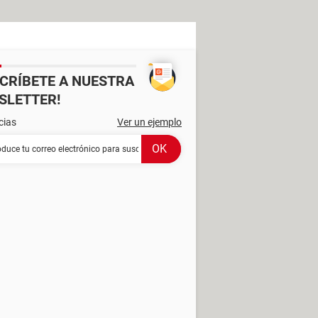
SCRÍBETE A NUESTRA
SLETTER!
cias
Ver un ejemplo