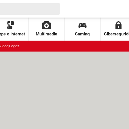
ps e Internet
Multimedia
Gaming
Cibersegurid
Videojuegos