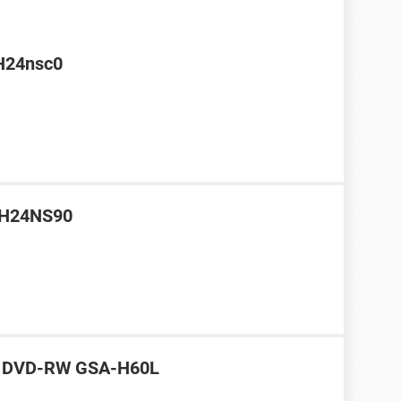
GH24nsc0
 GH24NS90
-ST DVD-RW GSA-H60L