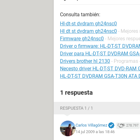
Consulta también:
Hl-dt-st dvdram gh24nsc0
Hl dt st dvdram gh24nsc0
- Mejores
Firmware gh24nsc0
- Mejores respu
Driver o firmware: HL-DT-ST DVD
Driver para HL-DT-ST DVDRAM GSA
Drivers brother hl 2130
- Programas -
Necesto driver HL-DT-ST DVD-RAM
HL-DT-ST DVDRAM GSA-T30N ATA D
1 respuesta
RESPUESTA 1 / 1
Carlos Villagómez
278.797
14 jul 2009 a las 18:46