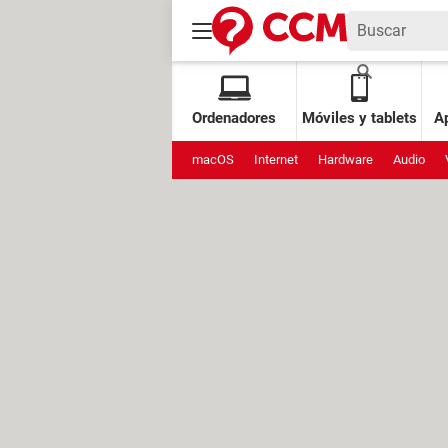
Ordenadores
Móviles y tablets
Ap
macOS
Internet
Hardware
Audio