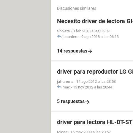
Discusiones similares
Necesito driver de lectora 
Sholeta
-
3 feb 2018 a las 06:09
jucordero
-
9 ago 2018 a las 06:13
14 respuestas
driver para reproductor LG
jafrarema
-
14 ago 2012 a las 23:53
mac
-
13 nov 2012 a las 20:44
5 respuestas
driver para lectora HL-DT
Micaa
-
15 may 2009 a las 20:57