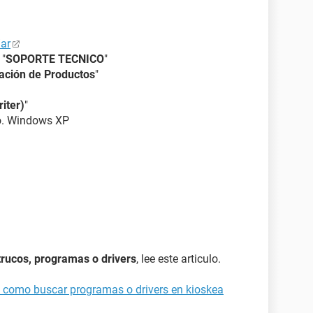
ar
 "
SOPORTE TECNICO
"
ación de Productos
"
iter)
"
.o. Windows XP
 trucos, programas o drivers
, lee este articulo.
0 como buscar programas o drivers en kioskea