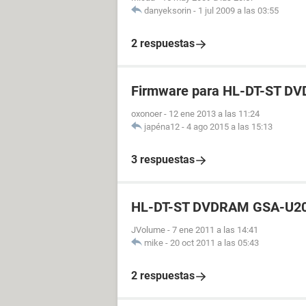
danyeksorin
-
1 jul 2009 a las 03:55
2 respuestas
Firmware para HL-DT-ST 
oxonoer
-
12 ene 2013 a las 11:24
japéna12
-
4 ago 2015 a las 15:13
3 respuestas
HL-DT-ST DVDRAM GSA-U20N
JVolume
-
7 ene 2011 a las 14:41
mike
-
20 oct 2011 a las 05:43
2 respuestas