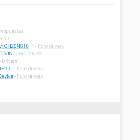
 respuestas
estas
RAM GH20NS10
✓
-
Foro drivers
-T50N
-
Foro drivers
 Drivers
 GH10L
-
Foro drivers
evice
-
Foro drivers