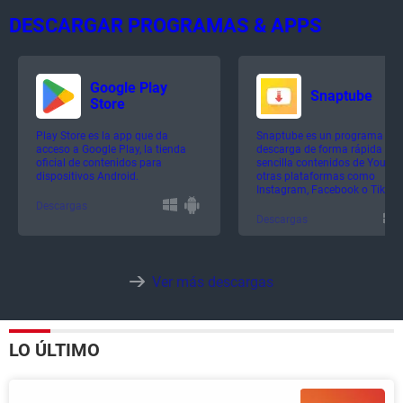
DESCARGAR PROGRAMAS & APPS
Google Play
Snaptube
Store
Play Store es la app que da
Snaptube es un programa qu
acceso a Google Play, la tienda
descarga de forma rápida y
oficial de contenidos para
sencilla contenidos de YouTub
dispositivos Android.
otras plataformas como
Instagram, Facebook o TikTok
Descargas
Descargas
Ver más descargas
LO ÚLTIMO