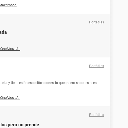
atacrimson
Portátiles
ada
eOneAboveAll
Portátiles
nta y tiene estás especificaciones, lo que quiero saber es si es
eOneAboveAll
Portátiles
idos pero no prende