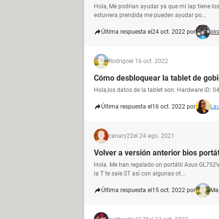
Hola, Me podrian ayudar ya que mi lap tiene lo
estuviera prendida me pueden ayudar po...
Última respuesta el
24 oct. 2022 por
pir
Rodrigo
el 16 oct. 2022
Cómo desbloquear la tablet de gob
Hola,los datos de la tablet son: Hardware iD: 0
Última respuesta el
16 oct. 2022 por
Lau
canary22
el 24 ago. 2021
Volver a versión anterior bios portát
Hola. Me han regalado un portátil Asus GL752V 
la T te sale ST así con algunas ot...
Última respuesta el
15 oct. 2022 por
Ma