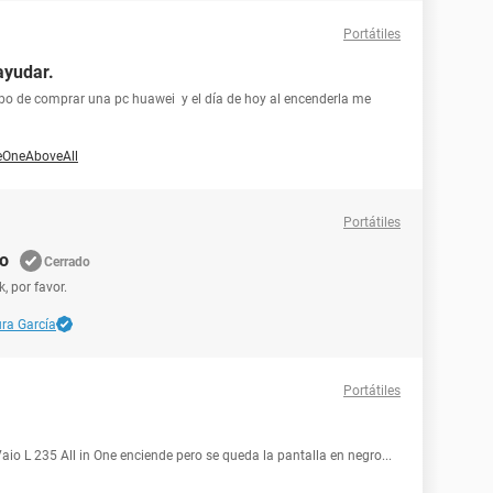
Portátiles
ayudar.
bo de comprar una pc huawei y el día de hoy al encenderla me
eOneAboveAll
Portátiles
no
Cerrado
 por favor.
ra García
Portátiles
io L 235 All in One enciende pero se queda la pantalla en negro...