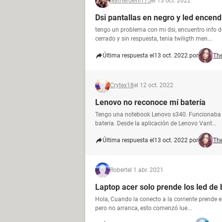
leatherdevil175
el 13 oct. 2022
Dsi pantallas en negro y led encend
tengo un problema con mi dsi, encuentro info d
cerrado y sin respuesta, tenia twiligth men...
Última respuesta el
13 oct. 2022 por
Th
Crytex18
el 12 oct. 2022
Lenovo no reconoce mí batería
Tengo una notebook Lenovo s340. Funcionaba p
bateria. Desde la aplicación de Lenovo Vant...
Última respuesta el
13 oct. 2022 por
Th
Robert
el 1 abr. 2021
Laptop acer solo prende los led de
Hola, Cuando la conecto a la corriente prende e
pero no arranca, esto comenzó lue...