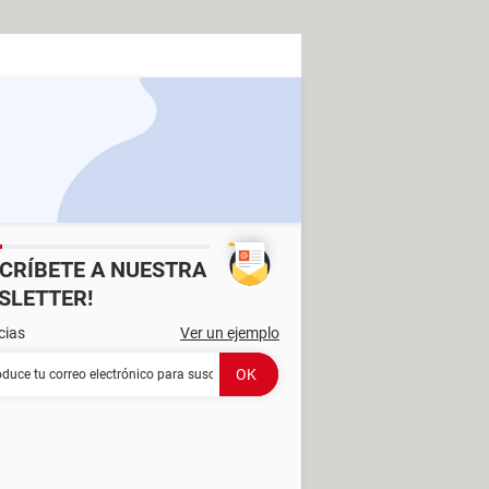
SCRÍBETE A NUESTRA
SLETTER!
cias
Ver un ejemplo