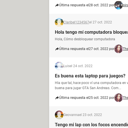
Última respuesta el
28 oct. 2022 por
pir
Claribel1234567
el 27 oct. 2022
Hola tengo mí computadora bloque
Hola, Cómo desbloquear computadora
Última respuesta el
27 oct. 2022 por
Th
Luis
el 24 oct. 2022
Es buena esta laptop para juegos?
Hla que tal, hace poco ví una computadora en ve
buena para jugar GTA San Andreas. Com...
Última respuesta el
25 oct. 2022 por
Th
Geovanna
el 23 oct. 2022
Tengo mi lap con los focos encend