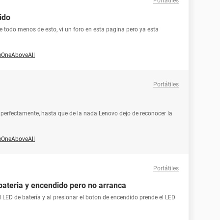
Portátiles
ido
e todo menos de esto, vi un foro en esta pagina pero ya esta
eOneAboveAll
Portátiles
erfectamente, hasta que de la nada Lenovo dejo de reconocer la
eOneAboveAll
Portátiles
 bateria y encendido pero no arranca
l LED de batería y al presionar el boton de encendido prende el LED