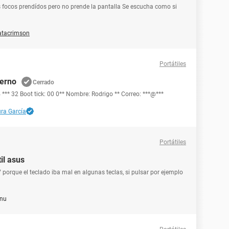
s focos prendídos pero no prende la pantalla Se escucha como si
atacrimson
Portátiles
ierno
Cerrado
4 *** 32 Boot tick: 00 0** Nombre: Rodrigo ** Correo: ***@***
ra García
Portátiles
il asus
porque el teclado iba mal en algunas teclas, si pulsar por ejemplo
nu