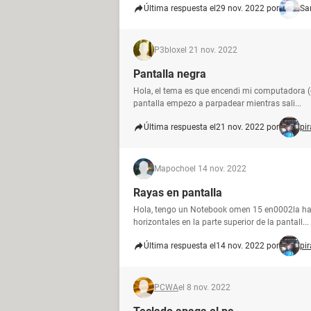
Última respuesta el
29 nov. 2022 por
Sa
P3blox
el 21 nov. 2022
Pantalla negra
Hola, el tema es que encendi mi computadora (
pantalla empezo a parpadear mientras sali...
Última respuesta el
21 nov. 2022 por
pi
Mapocho
el 14 nov. 2022
Rayas en pantalla
Hola, tengo un Notebook omen 15 en0002la ha
horizontales en la parte superior de la pantall...
Última respuesta el
14 nov. 2022 por
pi
PCWA
el 8 nov. 2022