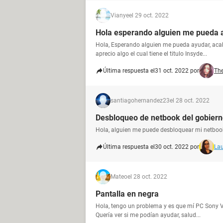
Vianye
el 29 oct. 2022
Hola esperando alguien me pueda 
Hola, Esperando alguien me pueda ayudar, aca
aprecio algo el cual tiene el titulo Insyde...
Última respuesta el
31 oct. 2022 por
Th
santiagohernandez23
el 28 oct. 2022
Desbloqueo de netbook del gobier
Hola, alguien me puede desbloquear mi netbook,
Última respuesta el
30 oct. 2022 por
Lau
Mateo
el 28 oct. 2022
Pantalla en negra
Hola, tengo un problema y es que mí PC Sony Va
Quería ver si me podían ayudar, salud...