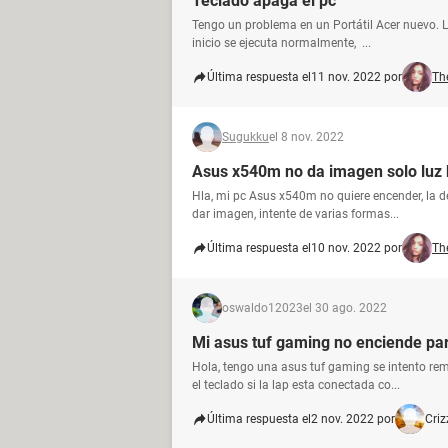
Teclado apaga el pc
Tengo un problema en un Portátil Acer nuevo. La s
inicio se ejecuta normalmente, ...
Última respuesta el
11 nov. 2022 por
Th
Sugukku
el 8 nov. 2022
Asus x540m no da imagen solo luz 
Hla, mi pc Asus x540m no quiere encender, la de
dar imagen, intente de varias formas...
Última respuesta el
10 nov. 2022 por
Th
oswaldo12023
el 30 ago. 2022
Mi asus tuf gaming no enciende pa
Hola, tengo una asus tuf gaming se intento rem
el teclado si la lap esta conectada co...
Última respuesta el
2 nov. 2022 por
Criz