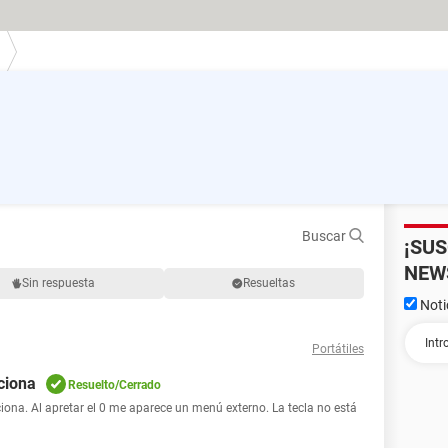
Buscar
¡SU
NEW
Sin respuesta
Resueltas
Noti
Portátiles
ciona
Resuelto/Cerrado
iona. Al apretar el 0 me aparece un menú externo. La tecla no está