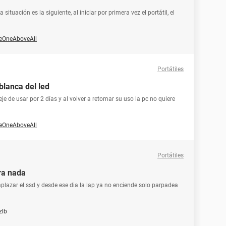
ituación es la siguiente, al iniciar por primera vez el portátil, el
eOneAboveAll
Portátiles
blanca del led
je de usar por 2 días y al volver a retomar su uso la pc no quiere
eOneAboveAll
Portátiles
ra nada
plazar el ssd y desde ese dia la lap ya no enciende solo parpadea
zlb