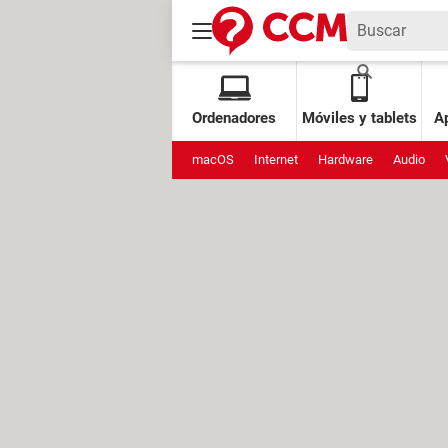
Ordenadores
Móviles y tablets
Ap
macOS
Internet
Hardware
Audio