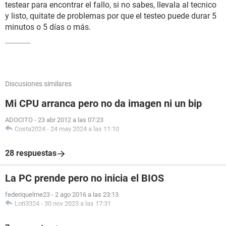
testear para encontrar el fallo, si no sabes, llevala al tecnico
y listo, quitate de problemas por que el testeo puede durar 5
minutos o 5 días o más.
Discusiones similares
Mi CPU arranca pero no da imagen ni un bip
ADOCITO
-
23 abr 2012 a las 07:23
Costa2024
-
24 may 2024 a las 11:10
28 respuestas
La PC prende pero no inicia el BIOS
federiquelme23
-
2 ago 2016 a las 23:13
Loti3324
-
30 nov 2023 a las 17:31