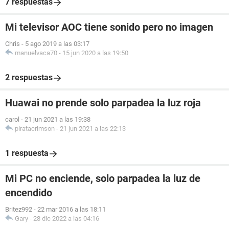
7 respuestas
Mi televisor AOC tiene sonido pero no imagen
Chris
-
5 ago 2019 a las 03:17
manuelvaca70
-
15 jun 2020 a las 19:50
2 respuestas
Huawai no prende solo parpadea la luz roja
carol
-
21 jun 2021 a las 19:38
piratacrimson
-
21 jun 2021 a las 22:13
1 respuesta
Mi PC no enciende, solo parpadea la luz de
encendido
Britez992
-
22 mar 2016 a las 18:11
Gary
-
28 dic 2022 a las 04:16