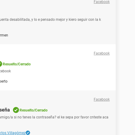
Facebook
enta desabilitada, y lo e pensado mejor y kiero seguir con la k
rmen
Facebook
Resuelto/Cerrado
ecebook
berto
Facebook
aseña
Resuelto/Cerrado
migo/a si no tenes la contraseña? el ke sepa por favor cnteste aca
rlos Villagómez