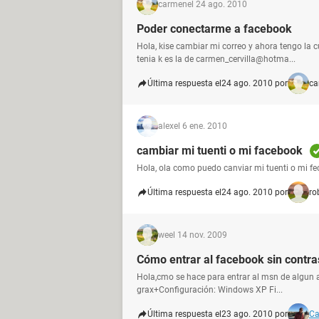
carmen
el 24 ago. 2010
Poder conectarme a facebook
Hola, kise cambiar mi correo y ahora tengo la cu
tenia k es la de carmen_cervilla@hotma...
Última respuesta el
24 ago. 2010 por
ca
alex
el 6 ene. 2010
cambiar mi tuenti o mi facebook
Hola, ola como puedo canviar mi tuenti o mi f
Última respuesta el
24 ago. 2010 por
ro
we
el 14 nov. 2009
Cómo entrar al facebook sin contr
Hola,cmo se hace para entrar al msn de algun a
grax+Configuración: Windows XP Fi...
Última respuesta el
23 ago. 2010 por
Ca