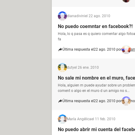
dianadivini
el 22 ago. 2010
No puedo coemntar en facebook?!
Hola, lo q pasa es q quiero comentar algo foto
fa
Última respuesta el
22 ago. 2010 por
sm
duty
el 26 ene. 2010
No sale mi nombre en el muro, fac
Hola, alguien m puede ayudar sobre un problem
coment o algo en el muro d un amigo no s...
Última respuesta el
22 ago. 2010 por
no
María Angélica
el 11 feb. 2010
No puedo abrir mi cuenta del face