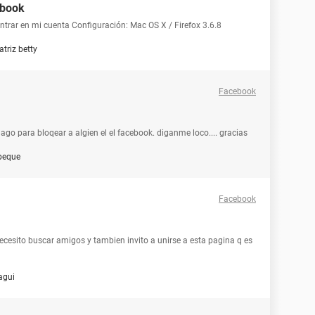
ebook
ntrar en mi cuenta Configuración: Mac OS X / Firefox 3.6.8
atriz betty
Facebook
go para bloqear a algien el el facebook. diganme loco.... gracias
peque
Facebook
ecesito buscar amigos y tambien invito a unirse a esta pagina q es
gui