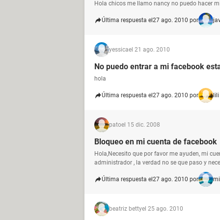
Hola chicos me llamo nancy no puedo hacer m
Última respuesta el
27 ago. 2010 por
ja
yessica
el 21 ago. 2010
No puedo entrar a mi facebook est
hola
Última respuesta el
27 ago. 2010 por
lili
pato
el 15 dic. 2008
Bloqueo en mi cuenta de facebook
Hola,Necesito que por favor me ayuden, mi cue
administrador , la verdad no se que paso y neces
Última respuesta el
27 ago. 2010 por
mi
beatriz betty
el 25 ago. 2010