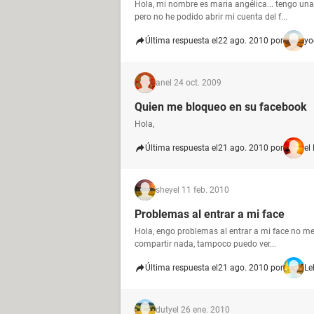
Hola, mi nombre es maria angélica... tengo un
pero no he podido abrir mi cuenta del f...
Última respuesta el
22 ago. 2010 por
yo
an
el 24 oct. 2009
Quien me bloqueo en su facebook
Hola,
Última respuesta el
21 ago. 2010 por
el
shey
el 11 feb. 2010
Problemas al entrar a mi face
Hola, engo problemas al entrar a mi face no me 
compartir nada, tampoco puedo ver...
Última respuesta el
21 ago. 2010 por
Le
duty
el 26 ene. 2010