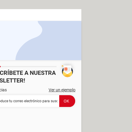
SCRÍBETE A NUESTRA
SLETTER!
cias
Ver un ejemplo