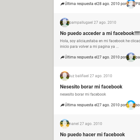
Última respuesta el
28 ago. 2010 por
PI
pampalluga
el 27 ago. 2010
No puedo acceder a mi facebook!!!!
Hola, soy alicia,estaba en mi facebook he clica
inicio para volver a mi pagina ya ...
Última respuesta el
27 ago. 2010 por
pa
luz baliña
el 27 ago. 2010
Nesesito borar mi facebook
nesesito borar mi facebook
Última respuesta el
27 ago. 2010 por
so
nan
el 27 ago. 2010
No puedo hacer mi facebook