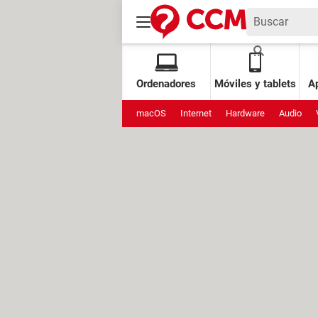
Ordenadores
Móviles y tablets
Ap
macOS
Internet
Hardware
Audio