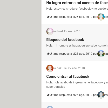
No logro entrar a mi cuenta de fac
Hola, estoy regisrrada enfacebook y no puedo e
Última respuesta el
25 ago. 2010 por
be
lucho
el 15 ene. 2010
Bloqueo del facebook
Hola, mi nombre es happy, quiero saber como ha
Última respuesta el
25 ago. 2010 por
la
la flak...?
el 27 ene. 2010
Como entrar al facebook
Hola, hola acabo de ingresar en el facebook y n
super , gracias
Última respuesta el
25 ago. 2010 por
ma