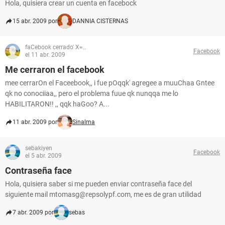
Hola, quisiera crear un cuenta en facebock
15 abr. 2009 por
DANNIA CISTERNAS
faCebook cerrado' X=..
Facebook
el 11 abr. 2009
Me cerraron el facebook
mee cerrarOn el Faceebook,, i fue pOqqk' agregee a muuChaa Gntee
qk no conociiaa,, pero el problema fuue qk nunqqa me lo
HABILITARON!! ,, qqk haGoo? A...
11 abr. 2009 por
Sinalma
sebakiyen
Facebook
el 5 abr. 2009
Contraseña face
Hola, quisiera saber si me pueden enviar contraseña face del
siguiente mail mtomasg@repsolypf.com, me es de gran utilidad
7 abr. 2009 por
sebas