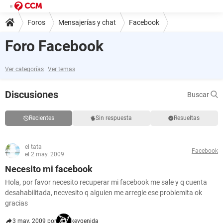
Foros
Mensajerías y chat
Facebook
Foro Facebook
Ver categorías
Ver temas
Discusiones
Buscar
Recientes
Sin respuesta
Resueltas
el tata
Facebook
el 2 may. 2009
Necesito mi facebook
Hola, por favor necesito recuperar mi facebook me sale y q cuenta
desahabilitada, necvesito q alguien me arregle ese problemita ok
gracias
3 may. 2009 por
keygenida