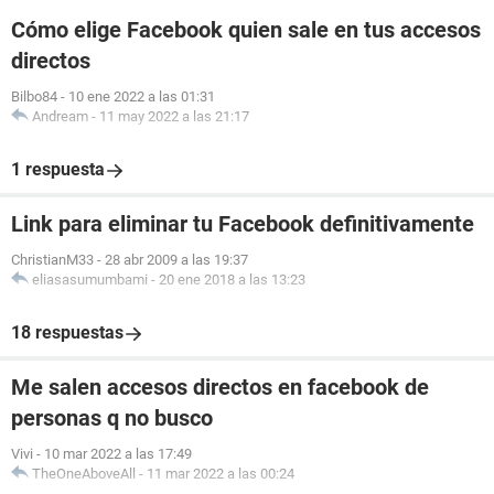
Cómo elige Facebook quien sale en tus accesos
directos
Bilbo84
-
10 ene 2022 a las 01:31
Andream
-
11 may 2022 a las 21:17
1 respuesta
Link para eliminar tu Facebook definitivamente
ChristianM33
-
28 abr 2009 a las 19:37
eliasasumumbami
-
20 ene 2018 a las 13:23
18 respuestas
Me salen accesos directos en facebook de
personas q no busco
Vivi
-
10 mar 2022 a las 17:49
TheOneAboveAll
-
11 mar 2022 a las 00:24