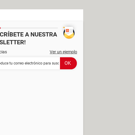
SCRÍBETE A NUESTRA
SLETTER!
cias
Ver un ejemplo