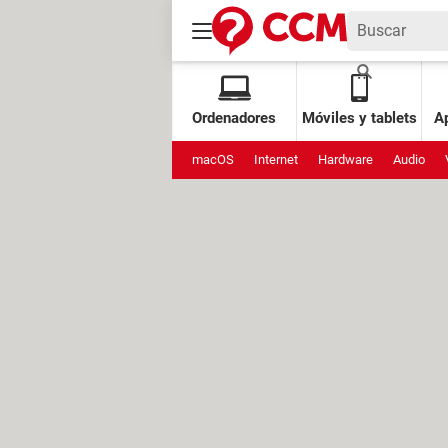
Ordenadores
Móviles y tablets
Ap
macOS
Internet
Hardware
Audio