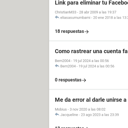
Link para eliminar tu Facebo
ChristianM33
-
28 abr 2009 a las 19:37
eliasasumumbami
-
20 ene 2018 a las 13:
18 respuestas
Como rastrear una cuenta fal
Bem2004
-
19 jul 2024 a las 00:56
Bem2004
-
19 jul 2024 a las 00:56
0 respuestas
Me da error al darle unirse 
Mobius
-
3 nov 2020 a las 08:02
Jacqueline
-
23 ago 2023 a las 23:39