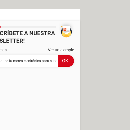
SCRÍBETE A NUESTRA
SLETTER!
cias
Ver un ejemplo