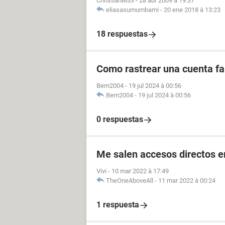
ChristianM33
-
28 abr 2009 à 19:37
eliasasumumbami
-
20 ene 2018 à 13:23
18 respuestas
Como rastrear una cuenta fal
Bem2004
-
19 jul 2024 à 00:56
Bem2004
-
19 jul 2024 à 00:56
0 respuestas
Me salen accesos directos e
Vivi
-
10 mar 2022 à 17:49
TheOneAboveAll
-
11 mar 2022 à 00:24
1 respuesta