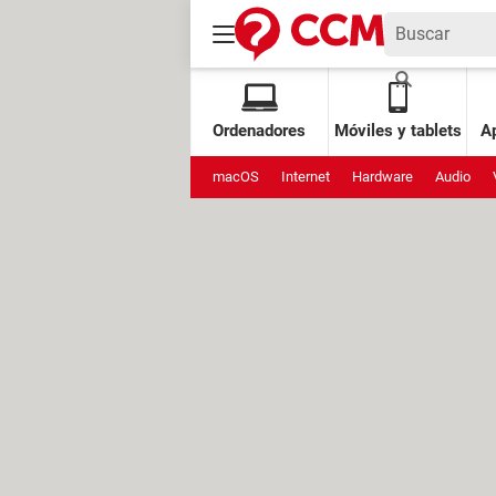
Ordenadores
Móviles y tablets
Ap
macOS
Internet
Hardware
Audio