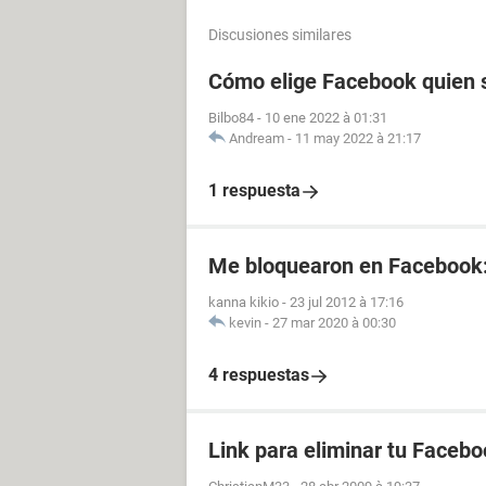
Discusiones similares
Cómo elige Facebook quien s
Bilbo84
-
10 ene 2022 à 01:31
Andream
-
11 may 2022 à 21:17
1 respuesta
Me bloquearon en Facebook
kanna kikio
-
23 jul 2012 à 17:16
kevin
-
27 mar 2020 à 00:30
4 respuestas
Link para eliminar tu Facebo