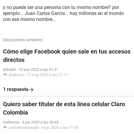
y no puede ser una persona con tu mismo nombre? por
ejemplo... Juan Carlos Garcia... hay millones en el mundo
con ese mismo nombre...
Discusiones similares
Cómo elige Facebook quien sale en tus accesos
directos
Bilbo84
-
10 ene 2022 a las 01:31
Andream
-
11 may 2022 a las 21:17
1 respuesta
Quiero saber titular de esta línea celular Claro
Colombia
Katherine
-
4 jun 2020 a las 03:45
carloslopezjurado
-
4 jun 2020 a las 11:39