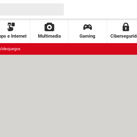
ps e Internet
Multimedia
Gaming
Cibersegurid
Videojuegos