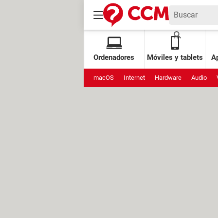
Ordenadores
Móviles y tablets
Ap
macOS
Internet
Hardware
Audio