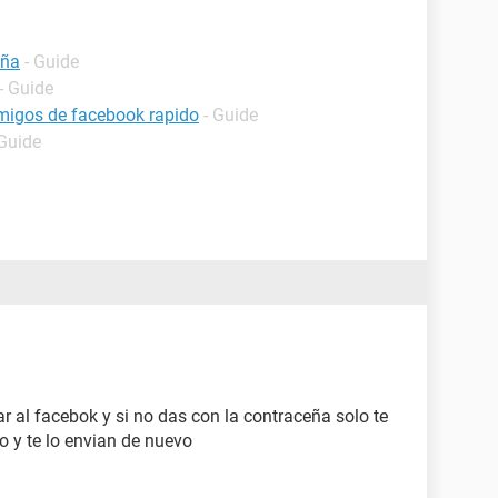
eña
- Guide
- Guide
migos de facebook rapido
- Guide
 Guide
r al facebok y si no das con la contraceña solo te
o y te lo envian de nuevo