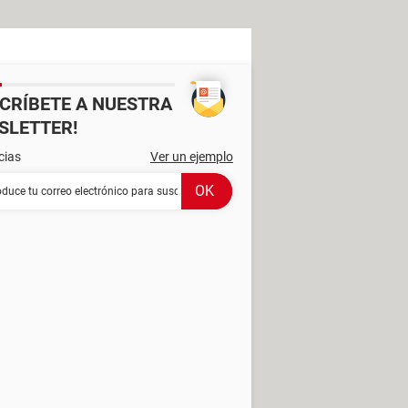
SCRÍBETE A NUESTRA
SLETTER!
cias
Ver un ejemplo