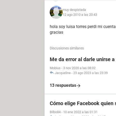
muy despistada
12 ago 2010 a las 20:43
hola soy luisa torres perdi mi cuent
gracias
Discusiones similares
Me da error al darle unirse 
Mobius
-
3 nov 2020 a las 08:02
Jacqueline
-
23 ago 2023 a las 23:39
13 respuestas
Cómo elige Facebook quien s
Bilbo84
-
10 ene 2022 a las 01:31