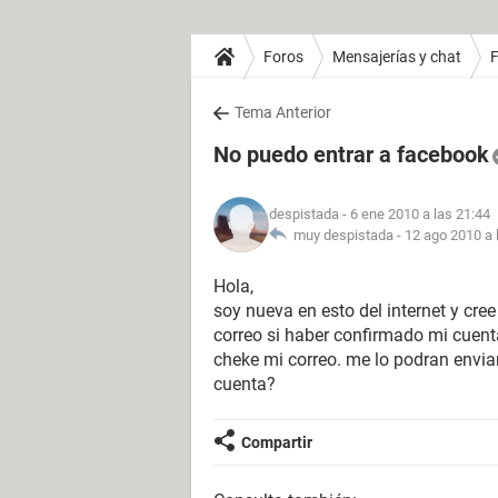
Foros
Mensajerías y chat
Tema Anterior
No puedo entrar a facebook
despistada
- 6 ene 2010 a las 21:44
muy despistada -
12 ago 2010 a 
Hola,
soy nueva en esto del internet y cre
correo si haber confirmado mi cuen
cheke mi correo. me lo podran envi
cuenta?
Compartir