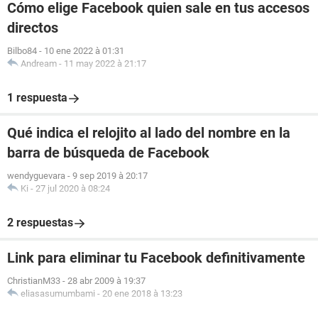
Cómo elige Facebook quien sale en tus accesos
directos
Bilbo84
-
10 ene 2022 à 01:31
Andream
-
11 may 2022 à 21:17
1 respuesta
Qué indica el relojito al lado del nombre en la
barra de búsqueda de Facebook
wendyguevara
-
9 sep 2019 à 20:17
Ki
-
27 jul 2020 à 08:24
2 respuestas
Link para eliminar tu Facebook definitivamente
ChristianM33
-
28 abr 2009 à 19:37
eliasasumumbami
-
20 ene 2018 à 13:23