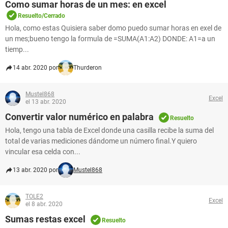
Como sumar horas de un mes: en excel
Resuelto/Cerrado
Hola, como estas Quisiera saber domo puedo sumar horas en exel de
un mes;bueno tengo la formula de =SUMA(A1:A2) DONDE: A1=a un
tiemp...
14 abr. 2020 por
Thurderon
Mustel868
Excel
el 13 abr. 2020
Convertir valor numérico en palabra
Resuelto
Hola, tengo una tabla de Excel donde una casilla recibe la suma del
total de varias mediciones dándome un número final.Y quiero
vincular esa celda con...
13 abr. 2020 por
Mustel868
TOLE2
Excel
el 8 abr. 2020
Sumas restas excel
Resuelto