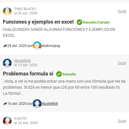
PINK/BLACK2
Excel
el 26 jun. 2009
Funciones y ejemplos en excel
Resuelto/Cerrado
Hola,QUISIERA SABER ALGUNAS FUNCIONES Y EJEMPLOS EN
EXCEL
29 abr. 2020 por
abetorojasg
Mustel868
Excel
el 15 abr. 2020
Problemas formula si
Resuelto
, Hola, a ver si me podéis echar una mano con una fórmula que me da
problemas. Si d26 es menor que c26 por 60 entre 100 resultado 0).
La fórmul...
16 abr. 2020 por
Mustel868
KOKITO
Excel
el 24 ene. 2009