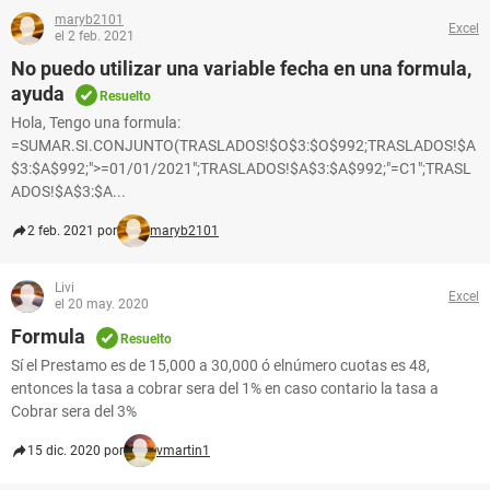
maryb2101
Excel
el 2 feb. 2021
No puedo utilizar una variable fecha en una formula,
ayuda
Resuelto
Hola, Tengo una formula:
=SUMAR.SI.CONJUNTO(TRASLADOS!$O$3:$O$992;TRASLADOS!$A
$3:$A$992;">=01/01/2021";TRASLADOS!$A$3:$A$992;"=C1";TRASL
ADOS!$A$3:$A...
2 feb. 2021 por
maryb2101
Livi
Excel
el 20 may. 2020
Formula
Resuelto
Sí el Prestamo es de 15,000 a 30,000 ó elnúmero cuotas es 48,
entonces la tasa a cobrar sera del 1% en caso contario la tasa a
Cobrar sera del 3%
15 dic. 2020 por
vmartin1