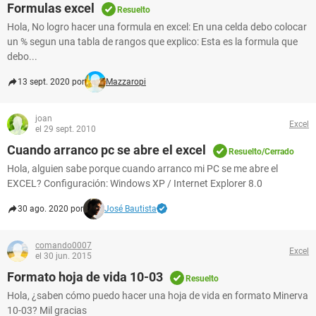
Formulas excel
Resuelto
Hola, No logro hacer una formula en excel: En una celda debo colocar
un % segun una tabla de rangos que explico: Esta es la formula que
debo...
13 sept. 2020 por
Mazzaropi
joan
Excel
el 29 sept. 2010
Cuando arranco pc se abre el excel
Resuelto/Cerrado
Hola, alguien sabe porque cuando arranco mi PC se me abre el
EXCEL? Configuración: Windows XP / Internet Explorer 8.0
30 ago. 2020 por
José Bautista
comando0007
Excel
el 30 jun. 2015
Formato hoja de vida 10-03
Resuelto
Hola, ¿saben cómo puedo hacer una hoja de vida en formato Minerva
10-03? Mil gracias