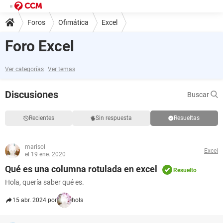
Foros
Ofimática
Excel
Foro Excel
Ver categorías
Ver temas
Discusiones
Buscar
Recientes
Sin respuesta
Resueltas
marisol
Excel
el 19 ene. 2020
Qué es una columna rotulada en excel
Resuelto
Hola, quería saber qué es.
15 abr. 2024 por
hols