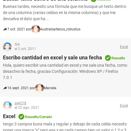
Buenas tardes, necesito una fórmula que me busque un texto dentro
de una columna (varias celdas en la misma columna) y que me
devuelva el dato que ha...
7 oct. 2021 por
Australopitecus_robustus
ISA
Excel
el 2 oct. 2011
Escribo cantidad en excel y sale una fecha
Resuelto
Hola, quiero escribir una cantidad en excel y me sale una fecha, como
desactivo la fecha, gracias Configuración: Windows XP / Firefox
7.0.1
16 sept. 2021 por
Marcela
alej578
Excel
el 22 ago. 2021
Excel
Resuelto/Cerrado
tengo 3 campos buna mala y regular y debajo de cada celda necesito
poner una marca "x" pero esa x en cada campo tien un valor o 1 2 o 3