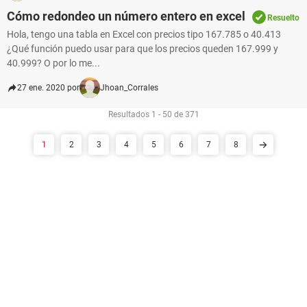
Cómo redondeo un número entero en excel
Resuelto
Hola, tengo una tabla en Excel con precios tipo 167.785 o 40.413
¿Qué función puedo usar para que los precios queden 167.999 y
40.999? O por lo me...
27 ene. 2020 por
Jhoan_Corrales
Resultados 1 - 50 de 371
1
2
3
4
5
6
7
8