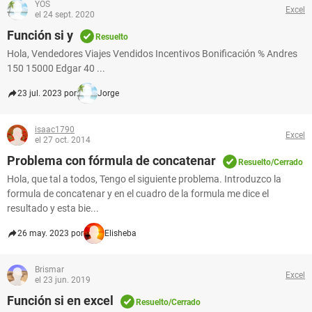
YOS
Excel
el 24 sept. 2020
Función si y
Resuelto
Hola, Vendedores Viajes Vendidos Incentivos Bonificación % Andres
150 15000 Edgar 40 ...
23 jul. 2023 por
Jorge
isaac1790
Excel
el 27 oct. 2014
Problema con fórmula de concatenar
Resuelto/Cerrado
Hola, que tal a todos, Tengo el siguiente problema. Introduzco la
formula de concatenar y en el cuadro de la formula me dice el
resultado y esta bie...
26 may. 2023 por
Elisheba
Brismar
Excel
el 23 jun. 2019
Función si en excel
Resuelto/Cerrado