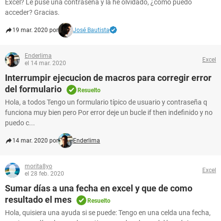
Excel? Le puse una contraseña y la he olvidado, ¿cómo puedo
acceder? Gracias.
19 mar. 2020 por
José Bautista
Enderlima
Excel
el 14 mar. 2020
Interrumpir ejecucion de macros para corregir error
del formulario
Resuelto
Hola, a todos Tengo un formulario típico de usuario y contraseña q
funciona muy bien pero Por error deje un bucle if then indefinido y no
puedo c...
14 mar. 2020 por
Enderlima
morita8yo
Excel
el 28 feb. 2020
Sumar días a una fecha en excel y que de como
resultado el mes
Resuelto
Hola, quisiera una ayuda si se puede: Tengo en una celda una fecha,