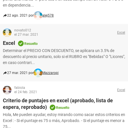
en dependencia...
22 ago. 2021 por
alej578
novato012
Excel
el 27 mar. 2021
Excel
Resuelto
Determinar el PRECIO CON DESCUENTO, se aplicara un 3.5% de
descuento al precio unitario, solo si el RUBRO es "Bebidas" O "Licores",
en caso contrari...
27 mar. 2021 por
Mazzaropi
fabiola
Excel
el 24 feb. 2021
Criterio de puntajes en excel (aprobado, lista de
espera, reprobado)
Resuelto
Hola, Me pueden ayudar, estoy mirando como sacar estos criterios en
Excel : - Si el puntaje es 75 o más, Aprobado. - Si el puntaje es menor a
75...