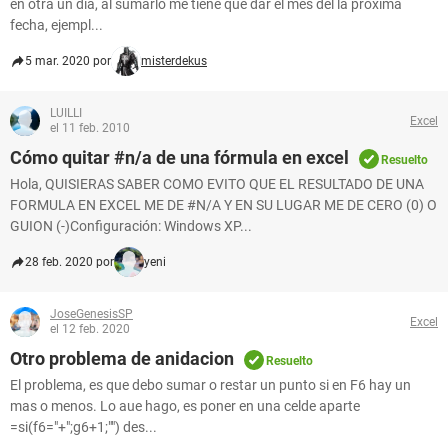
en otra un día, al sumarlo me tiene que dar el mes del la próxima
fecha, ejempl...
5 mar. 2020 por
misterdekus
LUILLI
Excel
el 11 feb. 2010
Cómo quitar #n/a de una fórmula en excel
Resuelto
Hola, QUISIERAS SABER COMO EVITO QUE EL RESULTADO DE UNA
FORMULA EN EXCEL ME DE #N/A Y EN SU LUGAR ME DE CERO (0) O
GUION (-)Configuración: Windows XP...
28 feb. 2020 por
yeni
JoseGenesisSP
Excel
el 12 feb. 2020
Otro problema de anidacion
Resuelto
El problema, es que debo sumar o restar un punto si en F6 hay un
mas o menos. Lo aue hago, es poner en una celde aparte
=si(f6="+";g6+1;"") des...