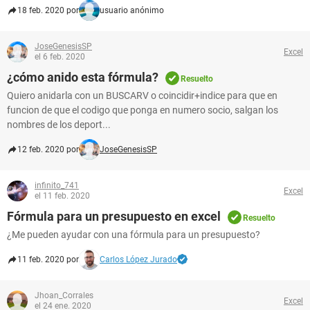
18 feb. 2020 por
usuario anónimo
JoseGenesisSP
Excel
el 6 feb. 2020
¿cómo anido esta fórmula?
Resuelto
Quiero anidarla con un BUSCARV o coincidir+indice para que en
funcion de que el codigo que ponga en numero socio, salgan los
nombres de los deport...
12 feb. 2020 por
JoseGenesisSP
infinito_741
Excel
el 11 feb. 2020
Fórmula para un presupuesto en excel
Resuelto
¿Me pueden ayudar con una fórmula para un presupuesto?
11 feb. 2020 por
Carlos López Jurado
Jhoan_Corrales
Excel
el 24 ene. 2020