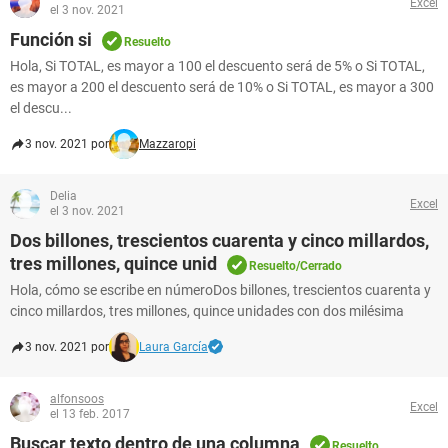
Excel
el 3 nov. 2021
Función si
Resuelto
Hola, Si TOTAL, es mayor a 100 el descuento será de 5% o Si TOTAL,
es mayor a 200 el descuento será de 10% o Si TOTAL, es mayor a 300
el descu...
3 nov. 2021 por
Mazzaropi
Delia
Excel
el 3 nov. 2021
Dos billones, trescientos cuarenta y cinco millardos,
tres millones, quince unid
Resuelto/Cerrado
Hola, cómo se escribe en númeroDos billones, trescientos cuarenta y
cinco millardos, tres millones, quince unidades con dos milésima
3 nov. 2021 por
Laura García
alfonsoos
Excel
el 13 feb. 2017
Buscar texto dentro de una columna
Resuelto