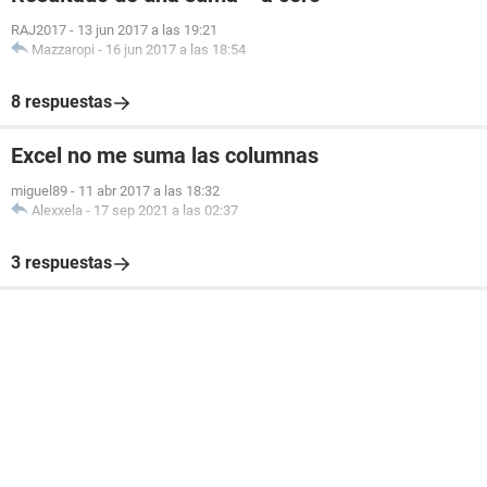
RAJ2017
-
13 jun 2017 a las 19:21
Mazzaropi
-
16 jun 2017 a las 18:54
8 respuestas
Excel no me suma las columnas
miguel89
-
11 abr 2017 a las 18:32
Alexxela
-
17 sep 2021 a las 02:37
3 respuestas