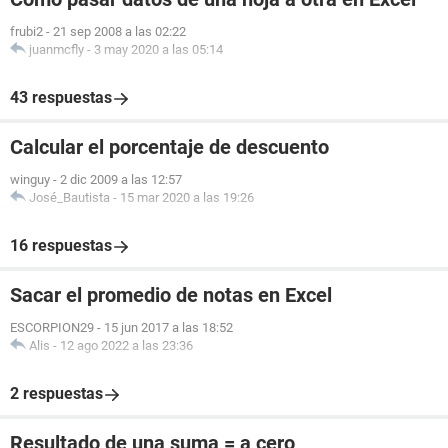
frubi2
-
21 sep 2008 a las 02:22
juanmcfly
-
3 may 2020 a las 05:14
43 respuestas
Calcular el porcentaje de descuento
winguy
-
2 dic 2009 a las 12:57
José_Bautista
-
15 mar 2020 a las 19:26
16 respuestas
Sacar el promedio de notas en Excel
ESCORPION29
-
15 jun 2017 a las 18:52
Alis
-
12 ago 2022 a las 23:36
2 respuestas
Resultado de una suma = a cero