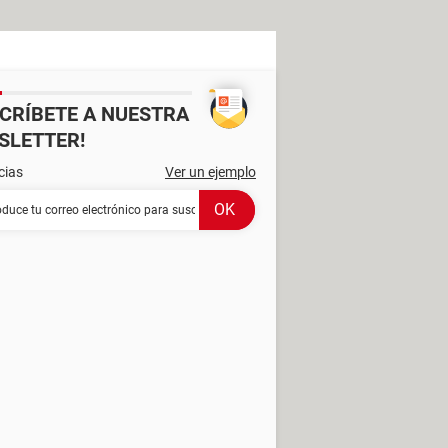
SCRÍBETE A NUESTRA
SLETTER!
cias
Ver un ejemplo