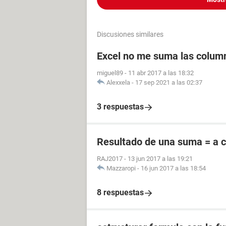
Discusiones similares
Excel no me suma las colum
miguel89
-
11 abr 2017 a las 18:32
Alexxela
-
17 sep 2021 a las 02:37
3 respuestas
Resultado de una suma = a 
RAJ2017
-
13 jun 2017 a las 19:21
Mazzaropi
-
16 jun 2017 a las 18:54
8 respuestas