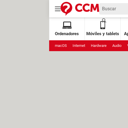
Ordenadores
Móviles y tablets
Ap
macOS
Internet
Hardware
Audio