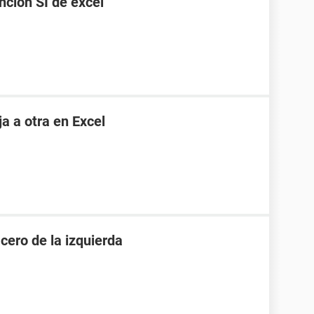
ncion SI de excel
a a otra en Excel
cero de la izquierda