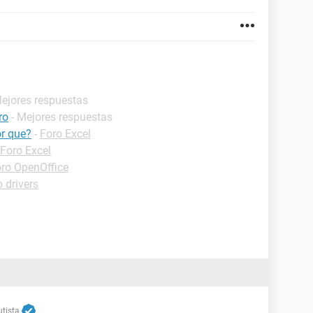
Mejores respuestas
ro
- Mejores respuestas
or que?
-
Foro Excel
Foro Excel
ro OpenOffice
 drivers
tista