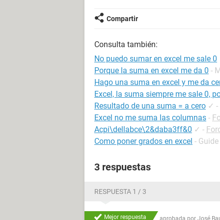
Compartir
Consulta también:
No puedo sumar en excel me sale 0
Porque la suma en excel me da 0
- 
Hago una suma en excel y me da ce
Excel, la suma siempre me sale 0, p
Resultado de una suma = a cero
✓
-
Excel no me suma las columnas
-
Fo
Acpi\dellabce\2&daba3ff&0
✓
-
Foro
Como poner grados en excel
- Guide
3 respuestas
RESPUESTA 1 / 3
Mejor respuesta
aprobada por
José Bau