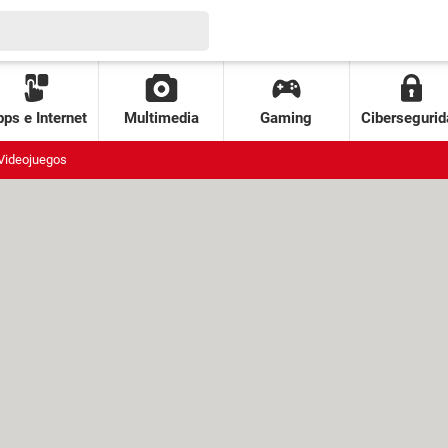
ps e Internet
Multimedia
Gaming
Cibersegurid
Videojuegos