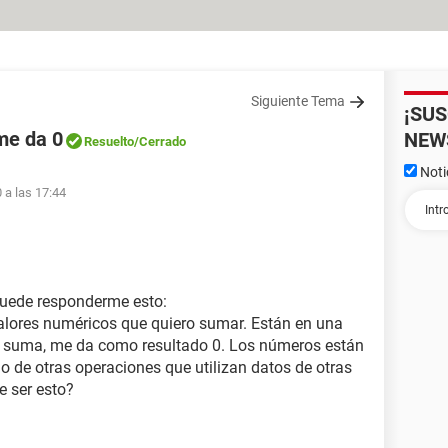
Siguiente Tema
¡SU
me da 0
NEW
Resuelto
/Cerrado
Noti
 a las 17:44
 puede responderme esto:
alores numéricos que quiero sumar. Están en una
a suma, me da como resultado 0. Los números están
do de otras operaciones que utilizan datos de otras
e ser esto?