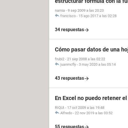
estructurar formula con la fu
narnia
-
9 sep 2009 a las 20:23
francisco
-
15 ago 2017 a las 02:28
34 respuestas
Cómo pasar datos de una hoj
frubi2
-
21 sep 2008 a las 02:22
juanmcfly
-
3 may 2020 a las 05:14
43 respuestas
En Excel no puedo retener el 
RIQUI
-
17 oct 2009 a las 19:48
Alfredo
-
22 nov 2019 a las 03:52
55 respuestas