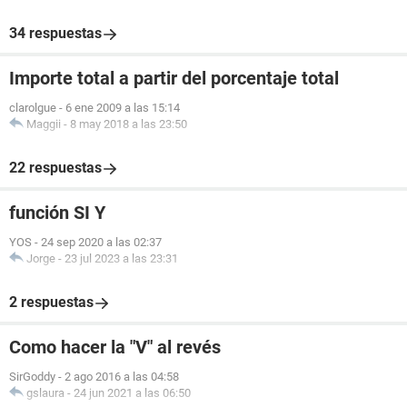
34 respuestas
Importe total a partir del porcentaje total
clarolgue
-
6 ene 2009 a las 15:14
Maggii
-
8 may 2018 a las 23:50
22 respuestas
función SI Y
YOS
-
24 sep 2020 a las 02:37
Jorge
-
23 jul 2023 a las 23:31
2 respuestas
Como hacer la "V" al revés
SirGoddy
-
2 ago 2016 a las 04:58
gslaura
-
24 jun 2021 a las 06:50