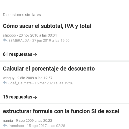
Discusiones similares
Cómo sacar el subtotal, IVA y total
shioooo
-
20 nov 2010 a las 03:04
ESMERALDA
-
27 jun 2019 a las 19:50
61 respuestas
Calcular el porcentaje de descuento
winguy
-
2 dic 2009 a las 12:57
José_Bautista
-
15 mar 2020 a las 19:26
16 respuestas
estructurar formula con la funcion SI de excel
narnia
-
9 sep 2009 a las 20:23
francisco
-
15 ago 2017 a las 02:28