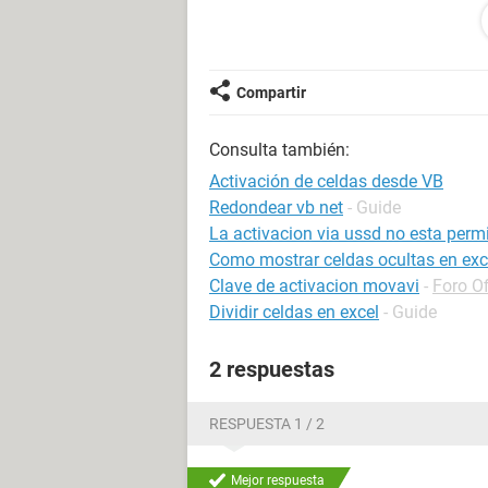
Configuración:
Windows / Chrome 81.0.
Compartir
Consulta también:
Activación de celdas desde VB
Redondear vb net
- Guide
La activacion via ussd no esta permi
Como mostrar celdas ocultas en exc
Clave de activacion movavi
-
Foro O
Dividir celdas en excel
- Guide
2 respuestas
RESPUESTA 1 / 2
Mejor respuesta