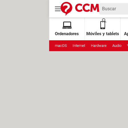
Ordenadores
Móviles y tablets
Ap
macOS
Internet
Hardware
Audio