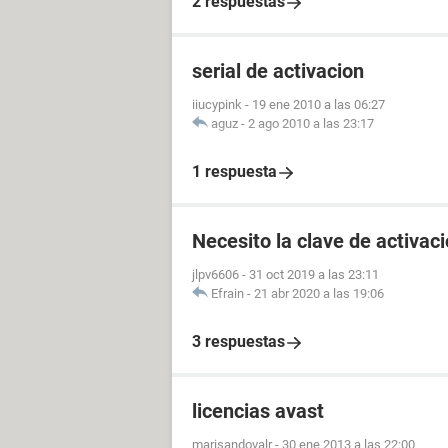
2 respuestas
serial de activacion
iiucypink
-
19 ene 2010 a las 06:27
aguz
-
2 ago 2010 a las 23:17
1 respuesta
Necesito la clave de activac
jlpv6606
-
31 oct 2019 a las 23:11
Efrain
-
21 abr 2020 a las 19:06
3 respuestas
licencias avast
marisandovalr
-
30 ene 2013 a las 22:00