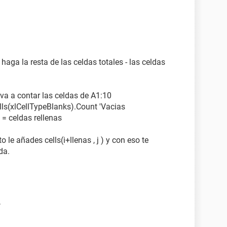
haga la resta de las celdas totales - las celdas
va a contar las celdas de A1:10
ls(xlCellTypeBlanks).Count 'Vacias
s = celdas rellenas
 le añades cells(i+llenas , j ) y con eso te
da.
/