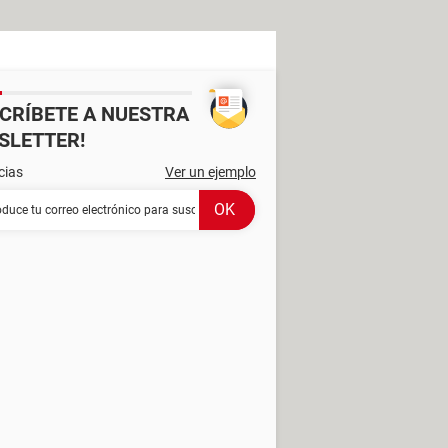
SCRÍBETE A NUESTRA
SLETTER!
cias
Ver un ejemplo