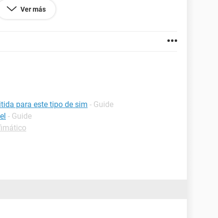
Ver más
4044.129
tida para este tipo de sim
- Guide
el
- Guide
fimático