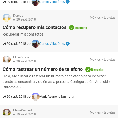
20 sept. 2018 por
Carlos Villagómez
Dorcas
Móviles y tabletas
el 20 sept. 2018
Cómo recupero mis contactos
Resuelto
Recuperar mis contactos
20 sept. 2018 por
Carlos Villagómez
ElderOchoa
Móviles y tabletas
el 20 sept. 2018
Cómo rastrear un número de teléfono
Resuelto
Hola, Me gustaría rastrear un número de teléfono para localizar
dónde se encuentra y quién es la persona Configuración: Android /
Chrome 46.0...
20 sept. 2018 por
MariaAzunenaSanmartin
ElenaCruxent
Móviles y tabletas
el 19 sept. 2018