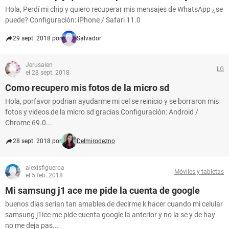
Hola, Perdí mi chip y quiero recuperar mis mensajes de WhatsApp ¿se
puede? Configuración: iPhone / Safari 11.0
29 sept. 2018 por
Salvador
Jerusalen
LG
el 28 sept. 2018
Como recupero mis fotos de la micro sd
Hola, porfavor podrian ayudarme mi cel se reinicio y se borraron mis
fotos y videos de la micro sd gracias Configuración: Android /
Chrome 69.0...
28 sept. 2018 por
Delmirodezno
alexisfigueroa
Móviles y tabletas
el 5 feb. 2018
Mi samsung j1 ace me pide la cuenta de google
buenos dias serian tan amables de decirme k hacer cuando mi celular
samsung j1ice me pide cuenta google la anterior y no la se y de hay
no me deja pas...