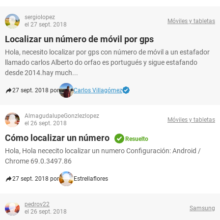
sergiolopez
Móviles y tabletas
el 27 sept. 2018
Localizar un número de móvil por gps
Hola, necesito localizar por gps con número de móvil a un estafador
llamado carlos Alberto do orfao es portugués y sigue estafando
desde 2014.hay much...
27 sept. 2018 por
Carlos Villagómez
AlmagudalupeGonzlezlopez
Móviles y tabletas
el 26 sept. 2018
Cómo localizar un número
Resuelto
Hola, Hola nececito localizar un numero Configuración: Android /
Chrome 69.0.3497.86
27 sept. 2018 por
Estrellaflores
pedrov22
Samsung
el 26 sept. 2018