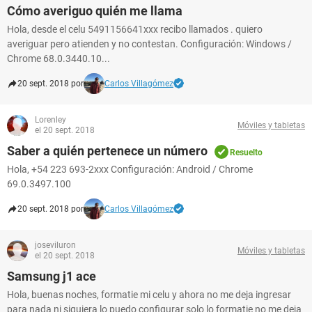
Cómo averiguo quién me llama
Hola, desde el celu 5491156641xxx recibo llamados . quiero
averiguar pero atienden y no contestan. Configuración: Windows /
Chrome 68.0.3440.10...
20 sept. 2018 por
Carlos Villagómez
Lorenley
Móviles y tabletas
el 20 sept. 2018
Saber a quién pertenece un número
Resuelto
Hola, +54 223 693-2xxx Configuración: Android / Chrome
69.0.3497.100
20 sept. 2018 por
Carlos Villagómez
joseviluron
Móviles y tabletas
el 20 sept. 2018
Samsung j1 ace
Hola, buenas noches, formatie mi celu y ahora no me deja ingresar
para nada ni siquiera lo puedo configurar solo lo formatie no me deja