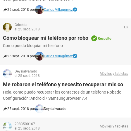
25 sept. 2018 por
Carlos Villagómez
Gricelda
LG
el 25 sept. 2018
Cómo bloquear mi teléfono por robo
Resuelto
Como puedo bloquiar mi telefono
25 sept. 2018 por
Carlos Villagómez
Deysialvarado
Móviles y tabletas
el 25 sept. 2018
Me robaron el teléfono y necesito recuperar mis co
Hola, como puedo recuperar los contactos de un teléfono Robado
Configuración: Android / SamsungBrowser 7.4
25 sept. 2018 por
Deysialvarado
2983500167
Móviles y tabletas
el 25 sept. 2018