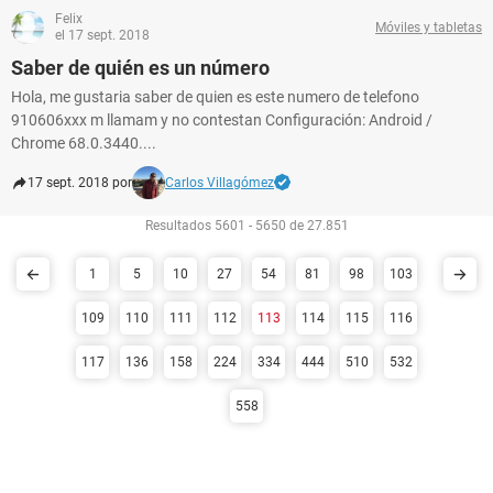
Felix
Móviles y tabletas
el 17 sept. 2018
Saber de quién es un número
Hola, me gustaria saber de quien es este numero de telefono
910606xxx m llamam y no contestan Configuración: Android /
Chrome 68.0.3440....
17 sept. 2018 por
Carlos Villagómez
Resultados 5601 - 5650 de 27.851
1
5
10
27
54
81
98
103
109
110
111
112
113
114
115
116
117
136
158
224
334
444
510
532
558