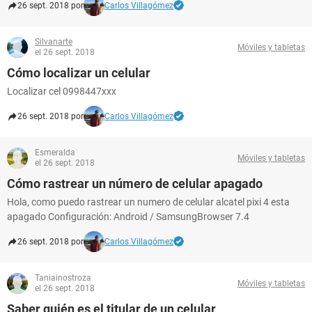
26 sept. 2018 por
Carlos Villagómez
Silvanarte
Móviles y tabletas
el 26 sept. 2018
Cómo localizar un celular
Localizar cel 0998447xxx
26 sept. 2018 por
Carlos Villagómez
Esmeralda
Móviles y tabletas
el 26 sept. 2018
Cómo rastrear un número de celular apagado
Hola, como puedo rastrear un numero de celular alcatel pixi 4 esta
apagado Configuración: Android / SamsungBrowser 7.4
26 sept. 2018 por
Carlos Villagómez
Taniainostroza
Móviles y tabletas
el 26 sept. 2018
Saber quién es el titular de un celular