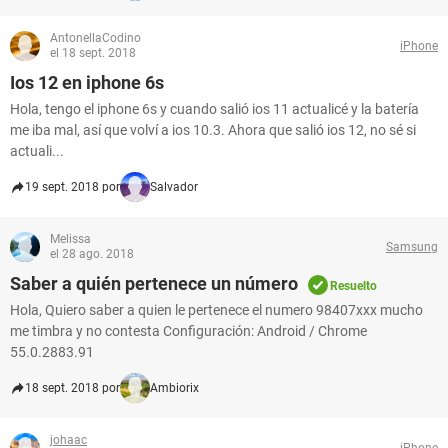
AntonellaCodino
iPhone
el 18 sept. 2018
Ios 12 en iphone 6s
Hola, tengo el iphone 6s y cuando salió ios 11 actualicé y la batería
me iba mal, así que volví a ios 10.3. Ahora que salió ios 12, no sé si
actuali...
19 sept. 2018 por
Salvador
Melissa
Samsung
el 28 ago. 2018
Saber a quién pertenece un número
Resuelto
Hola, Quiero saber a quien le pertenece el numero 98407xxx mucho
me timbra y no contesta Configuración: Android / Chrome
55.0.2883.91
18 sept. 2018 por
Ambiorix
johaac
iPhone