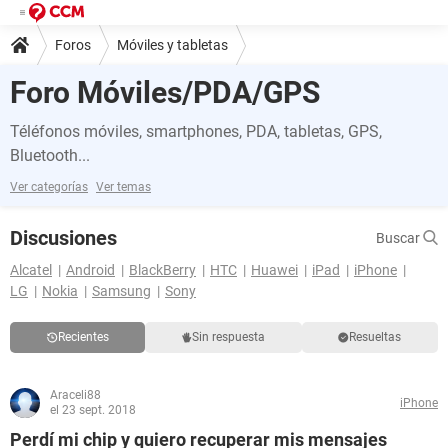
Foros
Móviles y tabletas
Foro Móviles/PDA/GPS
Téléfonos móviles, smartphones, PDA, tabletas, GPS,
Bluetooth...
Ver categorías
Ver temas
Discusiones
Buscar
Alcatel
Android
BlackBerry
HTC
Huawei
iPad
iPhone
LG
Nokia
Samsung
Sony
Recientes
Sin respuesta
Resueltas
Araceli88
iPhone
el 23 sept. 2018
Perdí mi chip y quiero recuperar mis mensajes