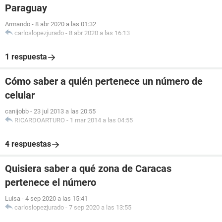
Paraguay
Armando
-
8 abr 2020 a las 01:32
carloslopezjurado
-
8 abr 2020 a las 16:13
1 respuesta
Cómo saber a quién pertenece un número de
celular
canijobb
-
23 jul 2013 a las 20:55
RICARDOARTURO
-
1 mar 2014 a las 04:55
4 respuestas
Quisiera saber a qué zona de Caracas
pertenece el número
Luisa
-
4 sep 2020 a las 15:41
carloslopezjurado
-
7 sep 2020 a las 13:55