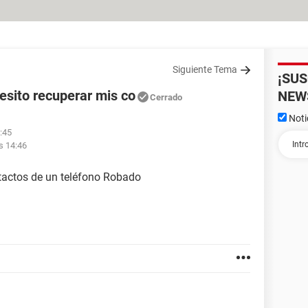
Siguiente Tema
¡SU
esito recuperar mis co
NEW
Cerrado
Noti
:45
s 14:46
tactos de un teléfono Robado