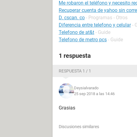
Me robaron el teléfono y necesito re
Recuperar cuenta de yahoo sin correo
D. cscan. co
- Programas - Otros
Diferencia entre telefono y celular
- 
Telefono de at&t
- Guide
Telefono de metro pcs
- Guide
1 respuesta
RESPUESTA 1 / 1
Deysialvarado
25 sep 2018 a las 14:46
Grasias
Discusiones similares