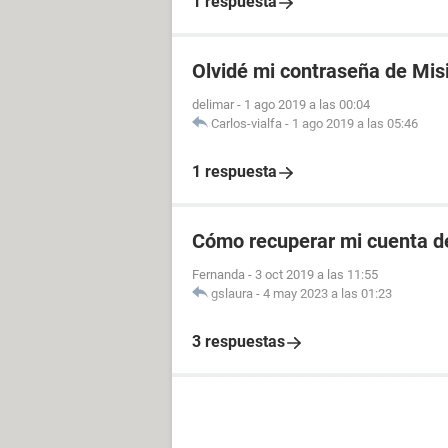
1 respuesta
Olvidé mi contraseña de Mis
delimar
-
1 ago 2019 a las 00:04
Carlos-vialfa
-
1 ago 2019 a las 05:46
1 respuesta
Cómo recuperar mi cuenta de
Fernanda
-
3 oct 2019 a las 11:55
gslaura
-
4 may 2023 a las 01:23
3 respuestas