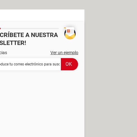
SCRÍBETE A NUESTRA
SLETTER!
cias
Ver un ejemplo