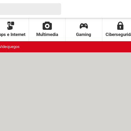
ps e Internet
Multimedia
Gaming
Cibersegurid
Videojuegos