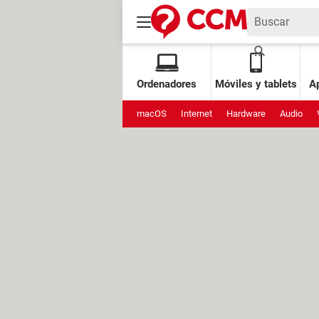
Ordenadores
Móviles y tablets
Ap
macOS
Internet
Hardware
Audio