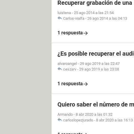
Recuperar grabación de una
luistena
-
25 ago 2014 a las 21:54
Carlos-vialfa
-
26 ago 2014 a las 04:13
1 respuesta
¿Es posible recuperar el aud
alvaroangel
-
29 ago 2019 a las 22:47
ceszarv
-
29 ago 2019 a las 23:08
1 respuesta
Quiero saber el número de m
Armando
-
8 abr 2020 a las 01:32
carloslopezjurado
-
8 abr 2020 a las 16:13