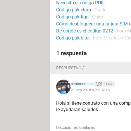
Necesito el código PUK
Código puk claro
- Guide
Codigo puk tigo
- Guide
Cómo desbloquear una tarjeta SIM 
De donde es el codigo 0212
-
Foro 
Codigo puk bitel
-
Foro Móviles/PD
1 respuesta
RESPUESTA 1 / 1
piratacrimson
11.636
21 sep 2018 a las 02:16
Hola si tiene contrato con una comp
le ayudarán saludos
Discusiones similares