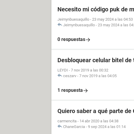
Necesito mi código puk de m
Jeimynbuesaquillo
-
23 may 2024 a las 04:53
Jeimynbuesaquillo
-
23 may 2024 a las 04
0 respuestas
Desbloquear celular bitel de
LEYDI
-
7 nov 2019 a las 00:32
ceszarv
-
7 nov 2019 a las 04:05
1 respuesta
Quiero saber a qué parte de
carmencita
-
14 abr 2020 a las 04:38
ChaneGarcia
-
9 sep 2024 a las 01:14