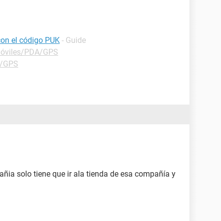
con el código PUK
- Guide
Móviles/PDA/GPS
A/GPS
añia solo tiene que ir ala tienda de esa compañía y