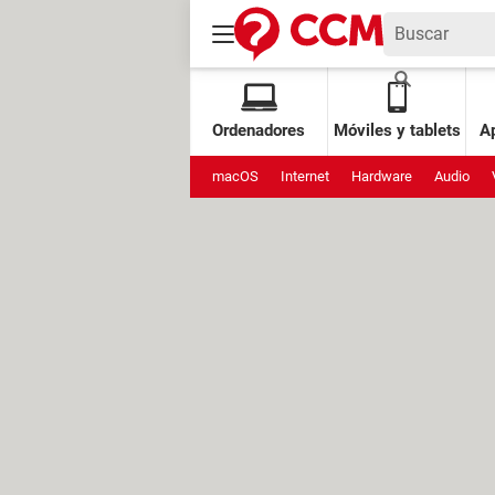
Ordenadores
Móviles y tablets
Ap
macOS
Internet
Hardware
Audio