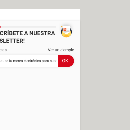
SCRÍBETE A NUESTRA
SLETTER!
cias
Ver un ejemplo