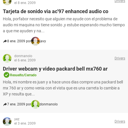
Drivers
el 8 ene. 2009
Tarjeta de sonido via ac'97 enhanced audio co
Hola, porfabor necesito que alguien me ayude con el problema de
audio mi maquina no tiene sonido ,y estube esperando mucho tiempo
a que me ayuden y na...
8 ene. 2009 por
javy
donmanolo
Drivers
el 6 ene. 2009
Driver webcam y video packard bell mx760 ar
Resuelto/Cerrado
Hola, mi nombre es juan y a hace unos dias compre una packard bell
mx 760 ar y como venia con el vista que es una carreta lo cambie a
XP y resulta que...
7 ene. 2009 por
donmanolo
yez
Drivers
el 3 ene. 2009