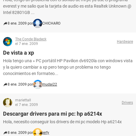
everest y me salio que la tarjeta de audio es esta Realtek Unknown @
Intel 82801GB ...
8 ene. 2009 por
CHICHARO
The Conde Bladeck
Hardware
el 7 ene. 2009
De vista a xp
Hola tengo una » PC portátil HP Pavilion dv6920la con windows vista
y la quiero cambiar a xp pero tengo un problema no tengo
conocimientos en formateo...
8 ene. 2009 por
mudai22
mariettall
Drivers
el 7 ene. 2009
Descargar drivers para mi pc: hp a6214x
Hola, necesito conseguir los drivers de mi pc modelo Hp a6214x
8 ene. 2009 por
jerfy