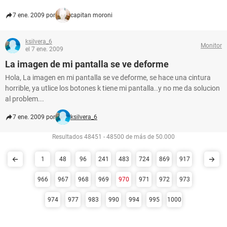
7 ene. 2009 por
capitan moroni
ksilvera_6
Monitor
el 7 ene. 2009
La imagen de mi pantalla se ve deforme
Hola, La imagen en mi pantalla se ve deforme, se hace una cintura
horrible, ya utlice los botones k tiene mi pantalla..y no me da solucion
al problem...
7 ene. 2009 por
ksilvera_6
Resultados 48451 - 48500 de más de 50.000
1
48
96
241
483
724
869
917
966
967
968
969
970
971
972
973
974
977
983
990
994
995
1000