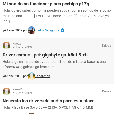
Mi sonido no funciona: placa pcchips p17g
Hola, quiero saber como me pueden ayudar con mi sonido de la pc no
me funciona... --------[ EVEREST Home Edition (c) 2003-2005 Lavalys,
Inc. ]------...
8 ene. 2009 por
Carlos Villagómez
xnoex
Drivers
el 8 ene. 2009
Driver comuni. pci: gigabyte ga-k8nf-9-rh
Hola, alguien me puede ayudar con el sonido mi placa base es una
nforce4-4x gigabyte-ga-k8nf-9-rh
8 ene. 2009 por
Lagarchon
elrey46
Drivers
el 7 ene. 2009
Nesecito los drivers de audio para esta placa
Hola, Placa Base Soyo 6BA+ (2 ISA, 5 PCI, 1 AGP, 4 DIMM)