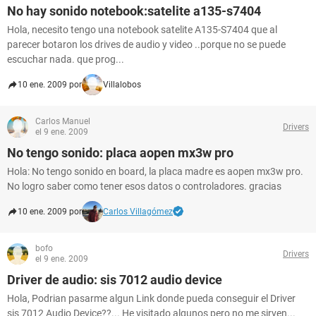
No hay sonido notebook:satelite a135-s7404
Hola, necesito tengo una notebook satelite A135-S7404 que al
parecer botaron los drives de audio y video ..porque no se puede
escuchar nada. que prog...
10 ene. 2009 por
Villalobos
Carlos Manuel
Drivers
el 9 ene. 2009
No tengo sonido: placa aopen mx3w pro
Hola: No tengo sonido en board, la placa madre es aopen mx3w pro.
No logro saber como tener esos datos o controladores. gracias
10 ene. 2009 por
Carlos Villagómez
bofo
Drivers
el 9 ene. 2009
Driver de audio: sis 7012 audio device
Hola, Podrian pasarme algun Link donde pueda conseguir el Driver
sis 7012 Audio Device??... He visitado algunos pero no me sirven...