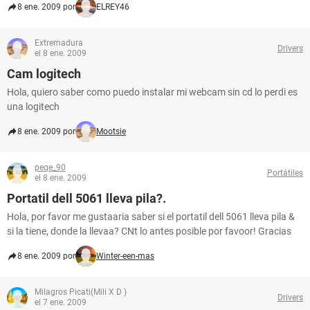
8 ene. 2009 por
ELREY46
Extremadura
Drivers
el 8 ene. 2009
Cam logitech
Hola, quiero saber como puedo instalar mi webcam sin cd lo perdi es
una logitech
8 ene. 2009 por
Mootsie
peqe_90
Portátiles
el 8 ene. 2009
Portatil dell 5061 lleva pila?.
Hola, por favor me gustaaria saber si el portatil dell 5061 lleva pila &
si la tiene, donde la llevaa? CNt lo antes posible por favoor! Gracias
8 ene. 2009 por
Winter-een-mas
Milagros Picati(Mili X D )
Drivers
el 7 ene. 2009