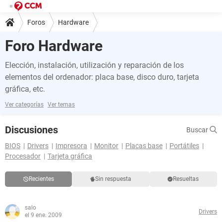
Foros
Hardware
Foro Hardware
Elección, instalación, utilización y reparación de los
elementos del ordenador: placa base, disco duro, tarjeta
gráfica, etc.
Ver categorías
Ver temas
Discusiones
Buscar
BIOS
Drivers
Impresora
Monitor
Placas base
Portátiles
Procesador
Tarjeta gráfica
Recientes
Sin respuesta
Resueltas
salo
Drivers
el 9 ene. 2009