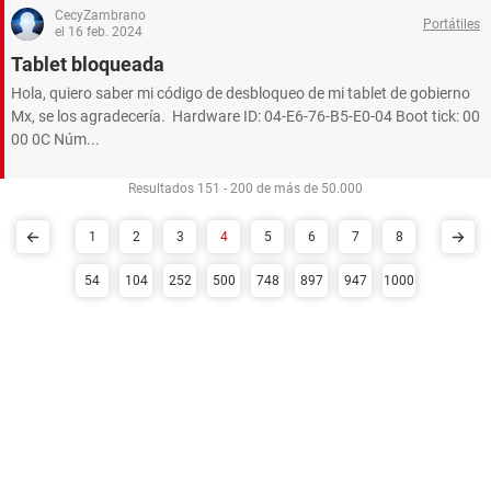
CecyZambrano
Portátiles
el 16 feb. 2024
Tablet bloqueada
Hola, quiero saber mi código de desbloqueo de mi tablet de gobierno
Mx, se los agradecería. Hardware ID: 04-E6-76-B5-E0-04 Boot tick: 00
00 0C Núm...
Resultados 151 - 200 de más de 50.000
1
2
3
4
5
6
7
8
54
104
252
500
748
897
947
1000