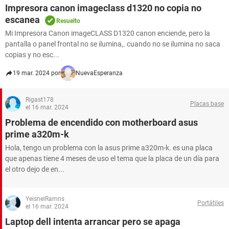
Impresora canon imageclass d1320 no copia no
escanea
Resuelto
Mi Impresora Canon imageCLASS D1320 canon enciende, pero la
pantalla o panel frontal no se ilumina,. cuando no se ilumina no saca
copias y no esc...
19 mar. 2024 por
NuevaEsperanza
Rigast178
Placas base
el 16 mar. 2024
Problema de encendido con motherboard asus
prime a320m-k
Hola, tengo un problema con la asus prime a320m-k. es una placa
que apenas tiene 4 meses de uso el tema que la placa de un día para
el otro dejo de en...
YeisnelRamns
Portátiles
el 16 mar. 2024
Laptop dell intenta arrancar pero se apaga