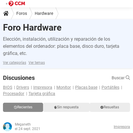
Foros
Hardware
Foro Hardware
Elección, instalación, utilización y reparación de los
elementos del ordenador: placa base, disco duro, tarjeta
gráfica, etc.
Ver categorías
Ver temas
Discusiones
Buscar
BIOS
Drivers
Impresora
Monitor
Placas base
Portátiles
Procesador
Tarjeta gráfica
Recientes
Sin respuesta
Resueltas
Meganeth
Impresora
el 24 sept. 2021