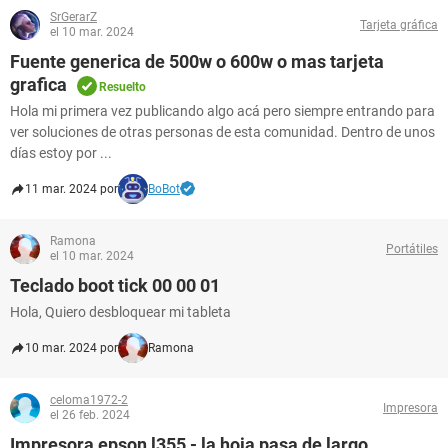
SrGerarZ
Tarjeta gráfica
el 10 mar. 2024
Fuente generica de 500w o 600w o mas tarjeta
grafica
Resuelto
Hola mi primera vez publicando algo acá pero siempre entrando para
ver soluciones de otras personas de esta comunidad. Dentro de unos
días estoy por ...
11 mar. 2024 por
BoBot
Ramona
Portátiles
el 10 mar. 2024
Teclado boot tick 00 00 01
Hola, Quiero desbloquear mi tableta
10 mar. 2024 por
Ramona
celoma1972-2
Impresora
el 26 feb. 2024
Impresora epson l355 - la hoja pasa de largo