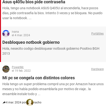
Asus q405u bios pide contraseña
Hola, tengo una notebook ASUS Q405U al encenderla, hace pocos
días, pide contraseña la bios. Intento 3 veces y se bloquea. No puedo
usar la notebook. ...
ivana
Portátiles
el 4 mar. 2024
Desbloqueo notbook gobierno
Hola, nesecito codigo desbloquear notbook gobierno Positivo BGH
2013
PowerMc
Hardware
el 19 feb. 2022
Mi pc se congela con distintos colores
Hola tengo un super problema compré una pc por Amazon hace unos
meses y no había podido ensamblarla por motivo de viaje.. la
ensamble instale todo y ...
4 mar. 2024 por
nacho