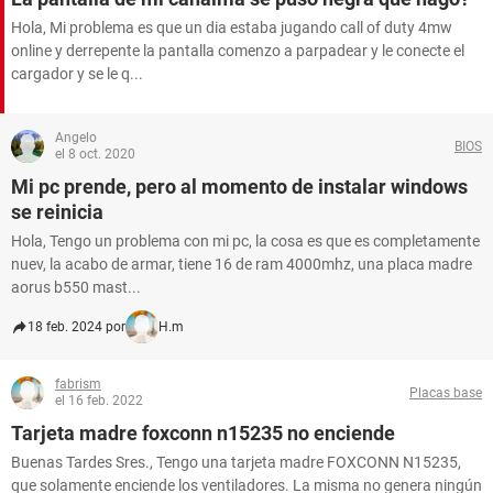
Hola, Mi problema es que un dia estaba jugando call of duty 4mw
online y derrepente la pantalla comenzo a parpadear y le conecte el
cargador y se le q...
Angelo
BIOS
el 8 oct. 2020
Mi pc prende, pero al momento de instalar windows
se reinicia
Hola, Tengo un problema con mi pc, la cosa es que es completamente
nuev, la acabo de armar, tiene 16 de ram 4000mhz, una placa madre
aorus b550 mast...
18 feb. 2024 por
H.m
fabrism
Placas base
el 16 feb. 2022
Tarjeta madre foxconn n15235 no enciende
Buenas Tardes Sres., Tengo una tarjeta madre FOXCONN N15235,
que solamente enciende los ventiladores. La misma no genera ningún