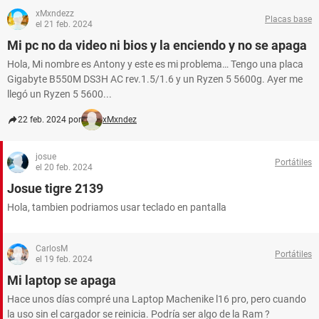
xMxndezz
Placas base
el 21 feb. 2024
Mi pc no da video ni bios y la enciendo y no se apaga
Hola, Mi nombre es Antony y este es mi problema… Tengo una placa
Gigabyte B550M DS3H AC rev.1.5/1.6 y un Ryzen 5 5600g. Ayer me
llegó un Ryzen 5 5600...
22 feb. 2024 por
xMxndez
josue
Portátiles
el 20 feb. 2024
Josue tigre 2139
Hola, tambien podriamos usar teclado en pantalla
CarlosM
Portátiles
el 19 feb. 2024
Mi laptop se apaga
Hace unos días compré una Laptop Machenike l16 pro, pero cuando
la uso sin el cargador se reinicia. Podría ser algo de la Ram ?