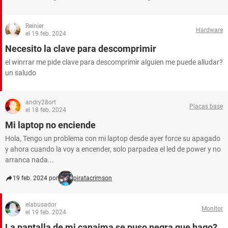
Reinier
Hardware
el 19 feb. 2024
Necesito la clave para descomprimir
el winrrar me pide clave para descomprimir alguien me puede alludar?
un saludo
andry28ort
Placas base
el 18 feb. 2024
Mi laptop no enciende
Hola, Tengo un problema con mi laptop desde ayer force su apagado
y ahora cuando la voy a encender, solo parpadea el led de power y no
arranca nada...
19 feb. 2024 por
piratacrimson
elabusador
Monitor
el 19 feb. 2024
La pantalla de mi canaima se puso negra que hago?