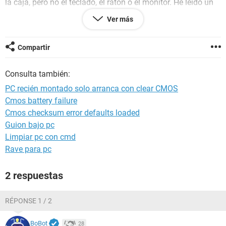
la caja, pero no el teclado, el ratón o el monitor. He leído un
poco por ahí, pero casi siempre es de alguien con un pc más
Ver más
antiguo, por lo que no es la pila, ni el porta pilas (lo he leído
por ahí). Lo peor es que me compré el pc después de
convencer a mi mujer de que era necesario para diseñar, y
Compartir
ahora que no va me mira raro...????
Consulta también:
PC recién montado solo arranca con clear CMOS
Android / Chrome 122.0.0.0
Cmos battery failure
Cmos checksum error defaults loaded
Guion bajo pc
Limpiar pc con cmd
Rave para pc
2 respuestas
RÉPONSE 1 / 2
BoBot
28