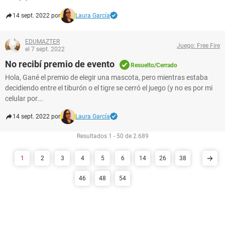
14 sept. 2022 por
Laura García
EDUMAZTER
Juego: Free Fire
el 7 sept. 2022
No recibí premio de evento
Resuelto/Cerrado
Hola, Gané el premio de elegir una mascota, pero mientras estaba
decidiendo entre el tiburón o el tigre se cerró el juego (y no es por mi
celular por...
14 sept. 2022 por
Laura García
Resultados 1 - 50 de 2.689
1
2
3
4
5
6
14
26
38
46
48
54