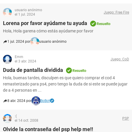
usuario anónimo
Juego: Free Fire
el 1 jul. 2024
Lorena por favor ayúdame tu ayuda
Resuelto
Hola, Hola garena cómo estás ayúdame por favor
1 jul. 2024 por
usuario anónimo
Emm
Juego: CoD
el 3 abr. 2024
Duda de pantalla dividida
Resuelto
Hola, buenas tardes, disculpen es que quiero comprar el cod 4
remasterizado para ps4, pero tengo la duda de si este se puede jugar
de a 4 personas en ...
8 abr. 2024 por
BoBot
:(
PSP
el 14 oct. 2008
Olvide la contraseña del psp help me!!