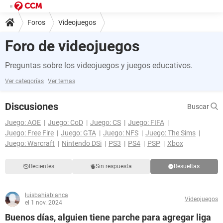
Foros
Videojuegos
Foro de videojuegos
Preguntas sobre los videojuegos y juegos educativos.
Ver categorías
Ver temas
Discusiones
Buscar
Juego: AOE
Juego: CoD
Juego: CS
Juego: FIFA
Juego: Free Fire
Juego: GTA
Juego: NFS
Juego: The Sims
Juego: Warcraft
Nintendo DSi
PS3
PS4
PSP
Xbox
Recientes
Sin respuesta
Resueltas
luisbahiablanca
Videojuegos
el 1 nov. 2024
Buenos días, alguien tiene parche para agregar liga