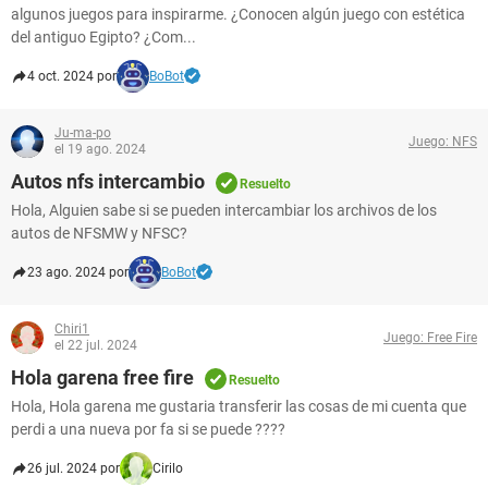
algunos juegos para inspirarme. ¿Conocen algún juego con estética
del antiguo Egipto? ¿Com...
4 oct. 2024 por
BoBot
Ju-ma-po
Juego: NFS
el 19 ago. 2024
Autos nfs intercambio
Resuelto
Hola, Alguien sabe si se pueden intercambiar los archivos de los
autos de NFSMW y NFSC?
23 ago. 2024 por
BoBot
Chiri1
Juego: Free Fire
el 22 jul. 2024
Hola garena free fire
Resuelto
Hola, Hola garena me gustaria transferir las cosas de mi cuenta que
perdi a una nueva por fa si se puede ????
26 jul. 2024 por
Cirilo