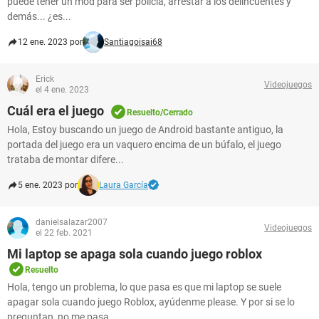
puede tener un mod para ser policía, arrestar a los delincuentes y
demás... ¿es...
12 ene. 2023 por
Santiagoisai68
Erick
Videojuegos
el 4 ene. 2023
Cuál era el juego
Resuelto/Cerrado
Hola, Estoy buscando un juego de Android bastante antiguo, la
portada del juego era un vaquero encima de un búfalo, el juego
trataba de montar difere...
5 ene. 2023 por
Laura García
danielsalazar2007
Videojuegos
el 22 feb. 2021
Mi laptop se apaga sola cuando juego roblox
Resuelto
Hola, tengo un problema, lo que pasa es que mi laptop se suele
apagar sola cuando juego Roblox, ayúdenme please. Y por si se lo
preguntan, no me pasa ...