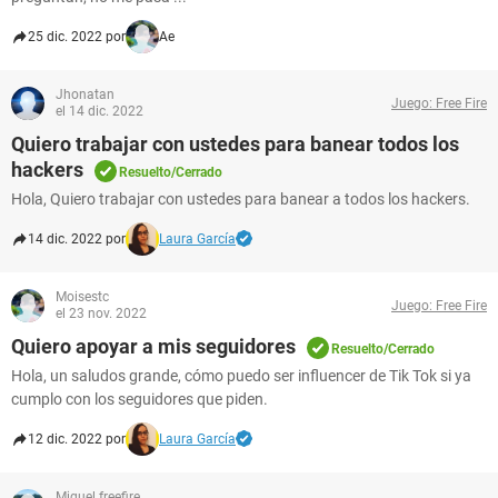
25 dic. 2022 por
Ae
Jhonatan
Juego: Free Fire
el 14 dic. 2022
Quiero trabajar con ustedes para banear todos los
hackers
Resuelto/Cerrado
Hola, Quiero trabajar con ustedes para banear a todos los hackers.
14 dic. 2022 por
Laura García
Moisestc
Juego: Free Fire
el 23 nov. 2022
Quiero apoyar a mis seguidores
Resuelto/Cerrado
Hola, un saludos grande, cómo puedo ser influencer de Tik Tok si ya
cumplo con los seguidores que piden.
12 dic. 2022 por
Laura García
Miguel.freefire