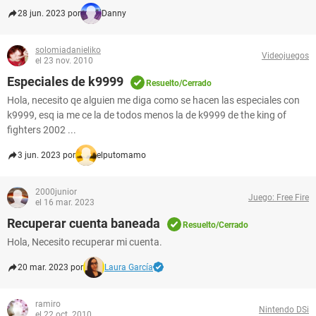
28 jun. 2023 por
Danny
solomiadanieliko
Videojuegos
el 23 nov. 2010
Especiales de k9999
Resuelto/Cerrado
Hola, necesito qe alguien me diga como se hacen las especiales con
k9999, esq ia me ce la de todos menos la de k9999 de the king of
fighters 2002 ...
3 jun. 2023 por
elputomamo
2000junior
Juego: Free Fire
el 16 mar. 2023
Recuperar cuenta baneada
Resuelto/Cerrado
Hola, Necesito recuperar mi cuenta.
20 mar. 2023 por
Laura García
ramiro
Nintendo DSi
el 22 oct. 2010