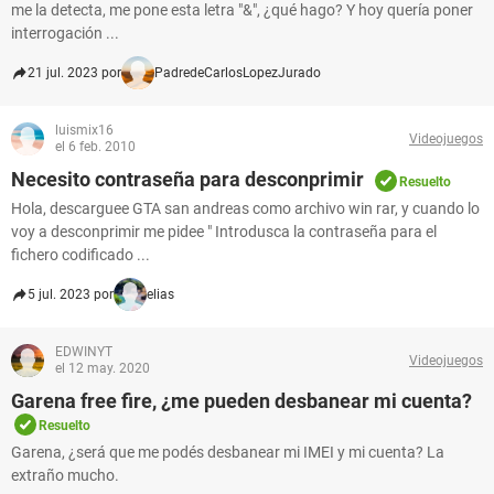
me la detecta, me pone esta letra "&", ¿qué hago? Y hoy quería poner
interrogación ...
21 jul. 2023 por
PadredeCarlosLopezJurado
luismix16
Videojuegos
el 6 feb. 2010
Necesito contraseña para desconprimir
Resuelto
Hola, descarguee GTA san andreas como archivo win rar, y cuando lo
voy a desconprimir me pidee " Introdusca la contraseña para el
fichero codificado ...
5 jul. 2023 por
elias
EDWINYT
Videojuegos
el 12 may. 2020
Garena free fire, ¿me pueden desbanear mi cuenta?
Resuelto
Garena, ¿será que me podés desbanear mi IMEI y mi cuenta? La
extraño mucho.