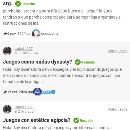
arg.
Resuelto
parche liga argentina para fifa 2009 buen dia. juego fifa 2009,
tendran algun parche comprobado para agregar liga argentina? e
instrucciones de ins...
6 nov. 2024 por
longobahia
Isabella097
Videojuegos
el 11 oct. 2024
Juegos como midas dynasty?
Resuelto
Hola! Soy diseñadora de videojuegos y estoy buscando juegos que
me sirvan de inspiración, me encantaría encontrar juegos con una
temática de la antigu...
16 oct. 2024 por
BoBot
Isabella097
Videojuegos
el 2 oct. 2024
Juegos con estética egipcia?
Resuelto
Hola! Soy diseñadora de videojuegos y me interesa encontrar