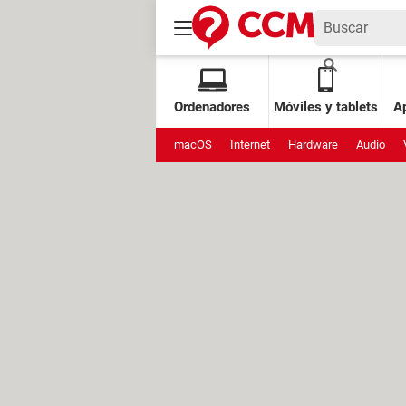
Ordenadores
Móviles y tablets
Ap
macOS
Internet
Hardware
Audio