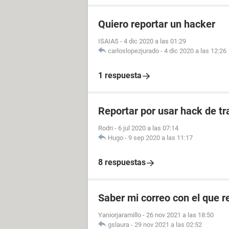
Quiero reportar un hacker
ISAIAS
-
4 dic 2020 a las 01:29
carloslopezjurado
-
4 dic 2020 a las 12:26
1 respuesta
Reportar por usar hack de tr
Rodri
-
6 jul 2020 a las 07:14
Hugo
-
9 sep 2020 a las 11:17
8 respuestas
Saber mi correo con el que re
Yaniorjaramillo
-
26 nov 2021 a las 18:50
gslaura
-
29 nov 2021 a las 02:52