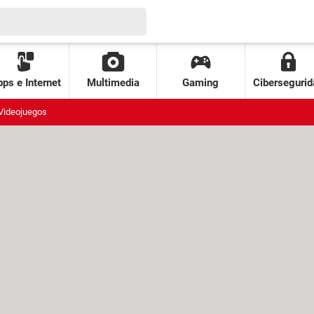
ps e Internet
Multimedia
Gaming
Cibersegurid
Videojuegos