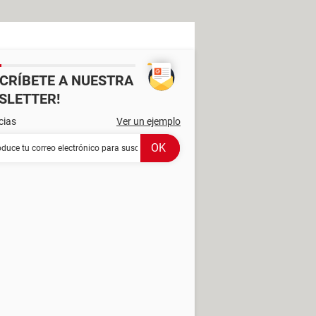
SCRÍBETE A NUESTRA
SLETTER!
cias
Ver un ejemplo