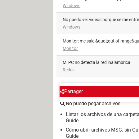
Windows
No puedo ver videos porque se me entr
Windows
Monitor: me sale &quot;out of range&qu
Monitor
Mi PC no detecta la red inalámbrica
Redes
ALREDEDOR DEL MISMO T
Partager
No puedo pegar archivos
Listar los archivos de una carpe
Guide
Cómo abrir archivos MSG: sin Ou
Guide