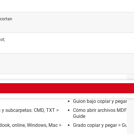
ecortan
ot;
EMA
Guion bajo copiar y pegar
> 
ta y subcarpetas: CMD, TXT
>
Cómo abrir archivos MDF y 
Guide
tlook, online, Windows, Mac
>
Grado copiar y pegar
> Guide