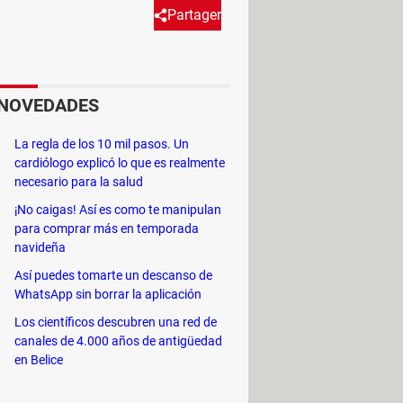
Partager
iva, aunque no haya problema
NOVEDADES
ste pequeño contratiempo para
La regla de los 10 mil pasos. Un
cardiólogo explicó lo que es realmente
necesario para la salud
para Windows 7. Para ello, abre el
¡No caigas! Así es como te manipulan
para comprar más en temporada
navideña
Así puedes tomarte un descanso de
WhatsApp sin borrar la aplicación
Los científicos descubren una red de
canales de 4.000 años de antigüedad
en Belice