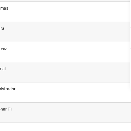
ramas
gra
a vez
mal
nistrador
onar F1
?