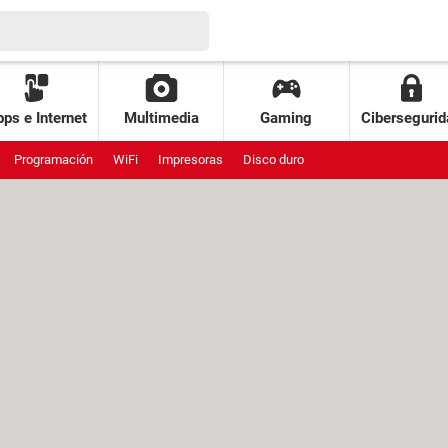
ps e Internet
Multimedia
Gaming
Cibersegurid
Programación
WiFi
Impresoras
Disco duro