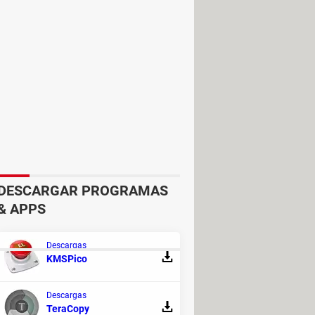
DESCARGAR PROGRAMAS
& APPS
Descargas
KMSPico
DE DISCUSIÓN!
Descargas
RESPUESTAS
TeraCopy