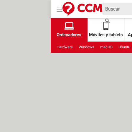
Ordenadores
Móviles y tablets
Ap
Hardware
Windows
macOS
Ubuntu