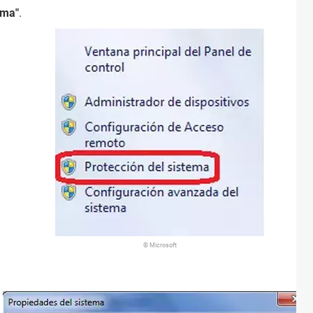
ema"
.
© Microsoft