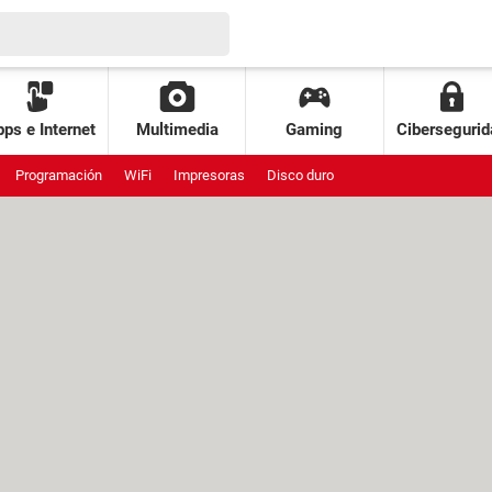
ps e Internet
Multimedia
Gaming
Cibersegurid
Programación
WiFi
Impresoras
Disco duro