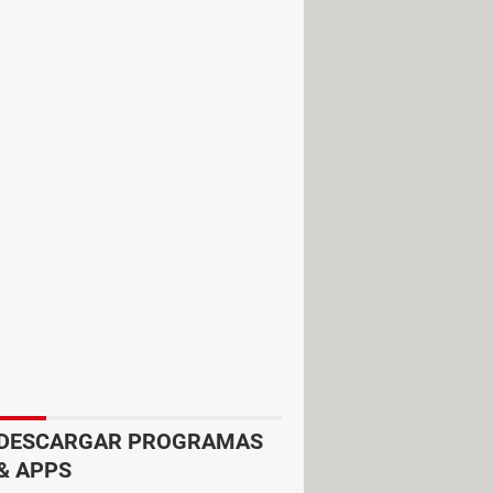
ser eliminados
sin la posibilidad de
 del sistema y versiones anteriores
DESCARGAR PROGRAMAS
& APPS