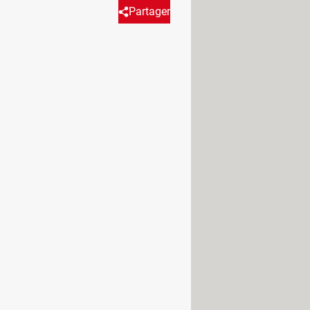
Partager
auración porque algunos pueden
ación del sistema operativo. A