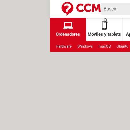
Ordenadores
Móviles y tablets
Ap
Hardware
Windows
macOS
Ubuntu