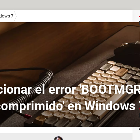
dows 7
cionar el error 'BOOTMGR
comprimido' en Windows 