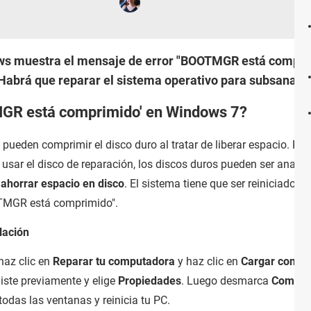
dows muestra el mensaje de error "BOOTMGR está comprim
abrá que reparar el sistema operativo para subsanar el
GR está comprimido' en Windows 7?
pueden comprimir el disco duro al tratar de liberar espacio. Par
l usar el disco de reparación, los discos duros pueden ser anali
ahorrar espacio en disco
. El sistema tiene que ser reiniciado 
OOTMGR está comprimido".
lación
haz clic en
Reparar tu computadora
y haz clic en
Cargar contro
iste previamente y elige
Propiedades
. Luego desmarca
Comprim
 todas las ventanas y reinicia tu PC.