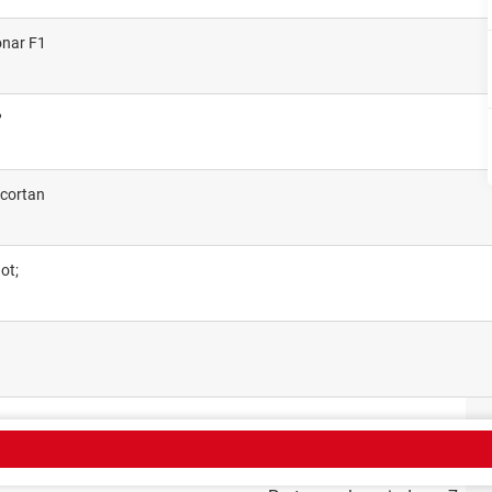
onar F1
?
ecortan
ot;
EMA