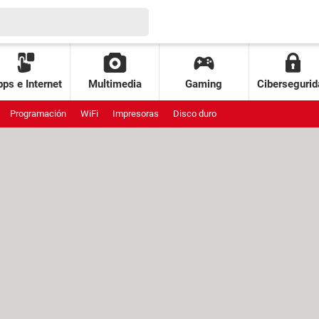
ps e Internet
Multimedia
Gaming
Cibersegurid
Programación
WiFi
Impresoras
Disco duro