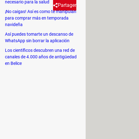
necesario para la salud
Partager
¡No caigas! Así es como te manipulan
para comprar más en temporada
navideña
ido", la unidad C del sistema
Así puedes tomarte un descanso de
 error. Así es como se hace.
WhatsApp sin borrar la aplicación
Los científicos descubren una red de
canales de 4.000 años de antigüedad
en Belice
a reparar el PC, se requiere el DVD de
zados y reparados al desmarcar la
para que las modificaciones sean
ladores
. Ve a
Equipo
, haz clic
ir esta unidad para ahorrar