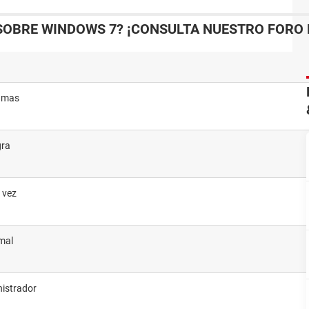
SOBRE WINDOWS 7? ¡CONSULTA NUESTRO FORO 
ramas
gra
a vez
mal
nistrador