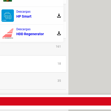
Descargas
107
HP Smart
Descargas
80
HDD Regenerator
161
18
35