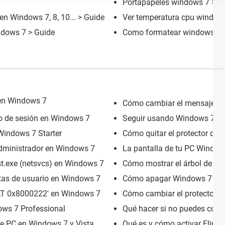
Portapapeles windows 7
> G
en Windows 7, 8, 10...
> Guide
Ver temperatura cpu window
ndows 7
> Guide
Como formatear windows 7
 en Windows 7
Cómo cambiar el mensaje de
o de sesión en Windows 7
Seguir usando Windows 7 en 
Windows 7 Starter
Cómo quitar el protector de 
dministrador en Windows 7
La pantalla de tu PC Window
st.exe (netsvcs) en Windows 7
Cómo mostrar el árbol de ca
tas de usuario en Windows 7
Cómo apagar Windows 7 más 
ULT 0x8000222' en Windows 7
Cómo cambiar el protector d
ows 7 Professional
Qué hacer si no puedes copi
de PC en Windows 7 y Vista
Qué es y cómo activar Flip 