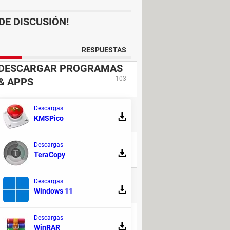
DE DISCUSIÓN!
RESPUESTAS
DESCARGAR PROGRAMAS
103
& APPS
Descargas
220
KMSPico
Descargas
168
TeraCopy
Descargas
9
Windows 11
Descargas
164
WinRAR