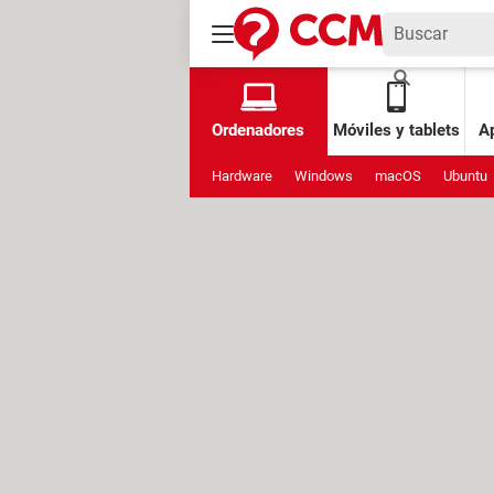
Ordenadores
Móviles y tablets
Ap
Hardware
Windows
macOS
Ubuntu