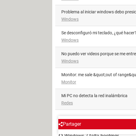
Problema al iniciar windows debo presi
Windows
Se desconfiguró mi teclado, ¿qué hacer
Windows
No puedo ver videos porque se me entr
Windows
Monitor: me sale &quot;out of range&qu
Monitor
Mi PC no detecta la red inalámbrica
Redes
ALREDEDOR DEL MISMO T
Partager
Windows 7 falta bootmgr