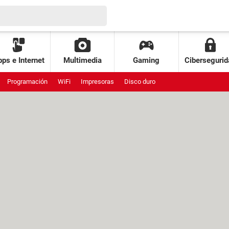
ps e Internet
Multimedia
Gaming
Cibersegurid
Programación
WiFi
Impresoras
Disco duro