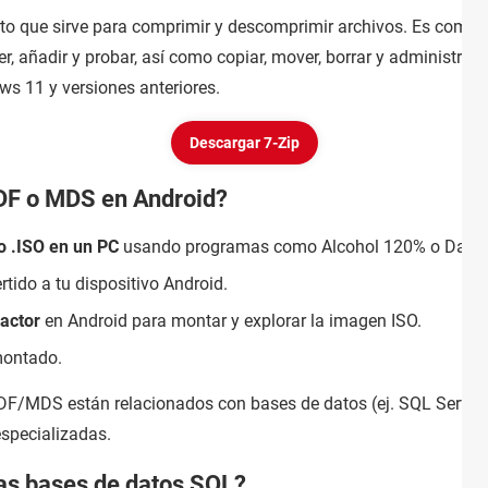
rto que sirve para comprimir y descomprimir archivos. Es comp
r, añadir y probar, así como copiar, mover, borrar y administra
s 11 y versiones anteriores.
Descargar 7-Zip
DF o MDS en Android?
o .ISO en un PC
usando programas como Alcohol 120% o Daem
tido a tu dispositivo Android.
ractor
en Android para montar y explorar la imagen ISO.
montado.
MDF/MDS están relacionados con bases de datos (ej. SQL Server
especializadas.
las bases de datos SQL?