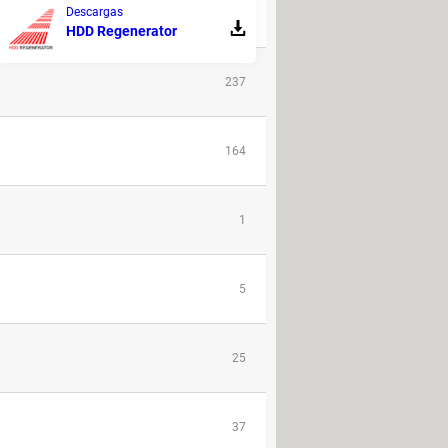
Descargas
67
HDD Regenerator
237
164
1
5
25
37