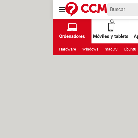
Ordenadores
Móviles y tablets
Ap
Hardware
Windows
macOS
Ubuntu