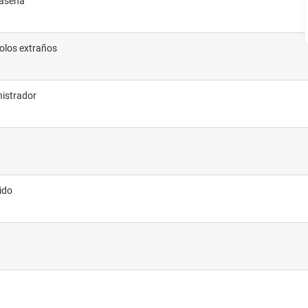
raseña
bolos extraños
nistrador
ido