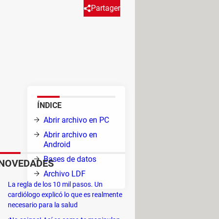
Partager
 Alcohol 120%. El archivo MDF
 poder ser grabado.Te contamos
ÍNDICE
Abrir archivo en PC
Abrir archivo en
po de
Android
s
Bases de datos
NOVEDADES
tual
Archivo LDF
La regla de los 10 mil pasos. Un
cardiólogo explicó lo que es realmente
necesario para la salud