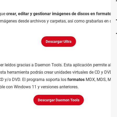
 que
crear, editar y gestionar imágenes de discos en formatos
r imágenes desde archivos y carpetas, así como grabarlas en di
Descargar Ultra
r leídos gracias a Daemon Tools. Esta aplicación permite al u
ta herramienta podrás crear unidades virtuales de CD y DVD en 
 CD y/o DVD. El programa soporta los
formatos
MDX, MDS, MDF, I
ble con Windows 11 y versiones anteriores.
Descargar Daemon Tools