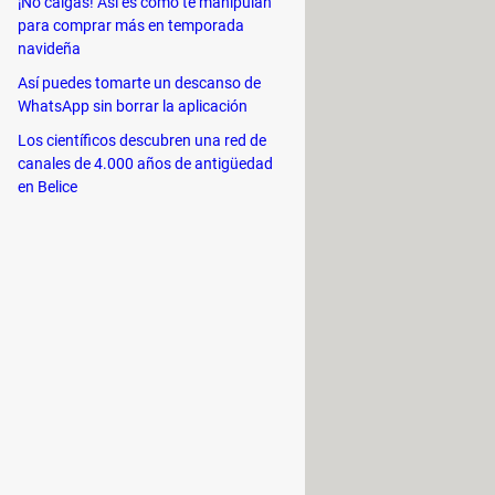
¡No caigas! Así es como te manipulan
para comprar más en temporada
navideña
 como MDF
,
ISO, BIN..
. Permite
Así puedes tomarte un descanso de
scos. Es compatible con Windows 11
WhatsApp sin borrar la aplicación
Los científicos descubren una red de
canales de 4.000 años de antigüedad
en Belice
suario montar imágenes de CD y
tu disco duro e ingresarlas a tu
SO, B5T, B6T, BWT, CCD, CDI, BIN,