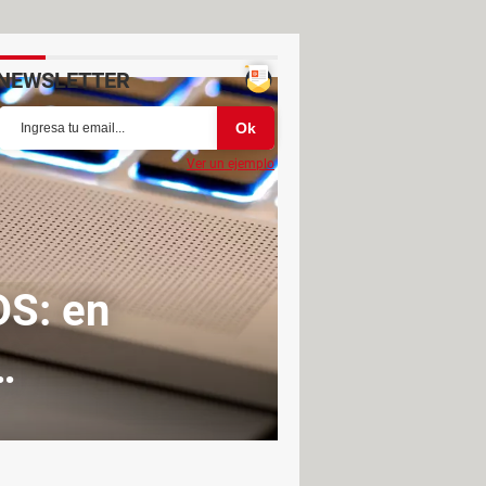
NEWSLETTER
Ver un ejemplo
DS: en
…