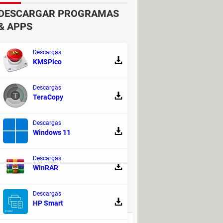
ipal (.MDF).
DESCARGAR PROGRAMAS
& APPS
ntener la integridad de la base de
Descargas
KMSPico
Descargas
F y .LDF.
TeraCopy
 Log".
Descargas
QL Server.
Windows 11
Descargas
WinRAR
E DISCUSIÓN!
Descargas
RESPUESTAS
HP Smart