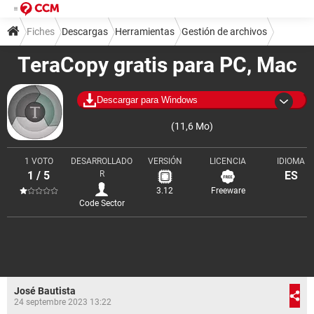
Fiches
Descargas
Herramientas
Gestión de archivos
TeraCopy gratis para PC, Mac
Descargar para Windows
(11,6 Mo)
1 VOTO
DESARROLLADO
VERSIÓN
LICENCIA
IDIOMA
1 / 5
R
ES
3.12
Freeware
Code Sector
José Bautista
24 septembre 2023 13:22