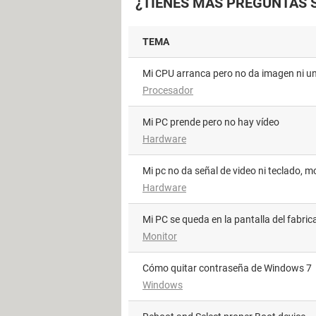
¿TIENES MÁS PREGUNTAS S
TEMA
Mi CPU arranca pero no da imagen ni un
Procesador
Mi PC prende pero no hay vídeo
Hardware
mi pc no da señal de video ni teclado, 
Hardware
Mi PC se queda en la pantalla del fabric
Monitor
Cómo quitar contraseña de Windows 7
Windows