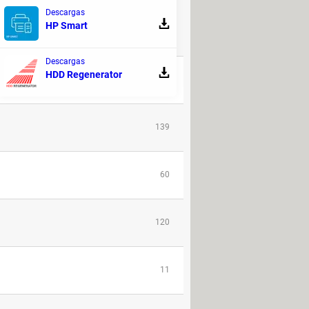
DISCUSIÓN!
Descargas
HP Smart
RESPUESTAS
Descargas
HDD Regenerator
28
139
60
120
11