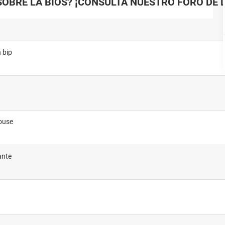
OBRE LA BIOS? ¡CONSULTA NUESTRO FORO DE 
 bip
mouse
ante