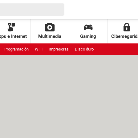
ps e Internet
Multimedia
Gaming
Cibersegurid
Programación
WiFi
Impresoras
Disco duro