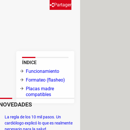
Partager
cos montados en la placa madre
unciona este sistema de la
OS
ÍNDICE
Funcionamiento
como
Formateo (flasheo)
na
Placas madre
compatibles
NOVEDADES
PC y reinícialo de nuevo. GIGABYTE
La regla de los 10 mil pasos. Un
principal, o activando la BIOS
cardiólogo explicó lo que es realmente
necesario para la salud