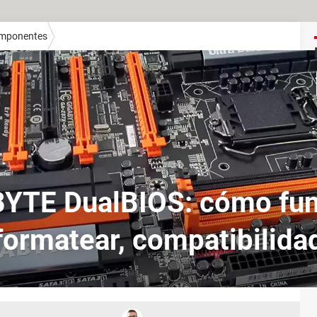
mponentes
YTE DualBIOS: cómo fun
formatear, compatibilida