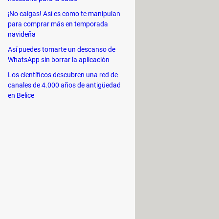
¡No caigas! Así es como te manipulan
para comprar más en temporada
navideña
la primera cuenta con un
doble chip
Así puedes tomarte un descanso de
ackup o
recuperación automática
en
WhatsApp sin borrar la aplicación
Los científicos descubren una red de
canales de 4.000 años de antigüedad
?
en Belice
la BIOS Principal y de la BIOS
etraso con respecto a la BIOS
os cambios y sal de la BIOS.
que presionar las teclas
[
Alt
]+[
F12
]
.