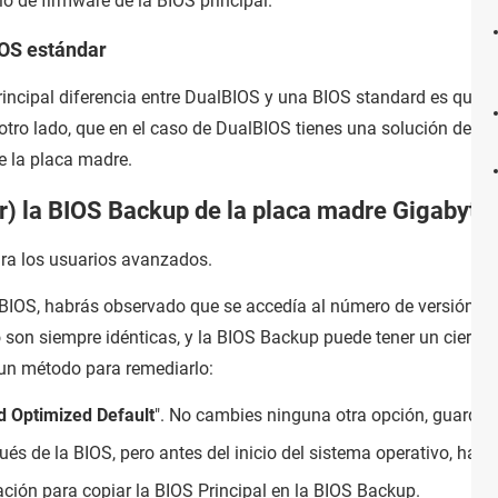
lo de firmware de la BIOS principal.
IOS estándar
principal diferencia entre DualBIOS y una BIOS standard es que 
 otro lado, que en el caso de DualBIOS tienes una solución de b
de la placa madre.
r) la BIOS Backup de la placa madre Gigabyte
ara los usuarios avanzados.
a BIOS, habrás observado que se accedía al número de versión de 
son siempre idénticas, y la BIOS Backup puede tener un cierto r
 un método para remediarlo:
d Optimized Default
". No cambies ninguna otra opción, guarda l
pués de la BIOS, pero antes del inicio del sistema operativo, hay 
ación para copiar la BIOS Principal en la BIOS Backup.