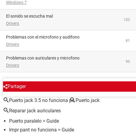
Windows 7
El sonido se escucha mal
102
Drivers
problemas con el microfono y audifono
81
Drivers
Problemas con auriculares y microfono
90
Drivers
ALREDEDOR DEL MISMO TEMA
Partager
Puerto jack 3.5 no funciona pc
Puerto jack
Reparar jack auriculares
Puerto paralelo
> Guide
Impr pant no funciona
> Guide