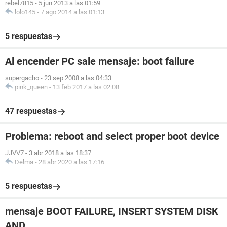
rebel7815
-
5 jun 2013 a las 01:59
lolo145
-
7 ago 2014 a las 01:13
5 respuestas
Al encender PC sale mensaje: boot failure
supergacho
-
23 sep 2008 a las 04:33
pink_queen
-
13 feb 2017 a las 02:08
47 respuestas
Problema: reboot and select proper boot device
JJVV7
-
3 abr 2018 a las 18:37
Delma
-
28 abr 2020 a las 17:16
5 respuestas
mensaje BOOT FAILURE, INSERT SYSTEM DISK
AND