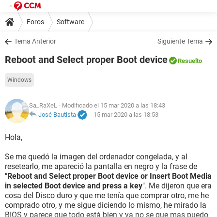
Foros
Software
Tema Anterior
Siguiente Tema
Reboot and Select proper Boot device
Resuelto
Windows
Sa_RaXeL
- Modificado el 15 mar 2020 a las 18:43
José Bautista
-
15 mar 2020 a las 18:53
Hola,
Se me quedó la imagen del ordenador congelada, y al
resetearlo, me apareció la pantalla en negro y la frase de
"
Reboot and Select proper Boot device or Insert Boot Media
in selected Boot device and press a key
". Me dijeron que era
cosa del Disco duro y que me tenía que comprar otro, me he
comprado otro, y me sigue diciendo lo mismo, he mirado la
BIOS y parece que todo está bien y ya no se que mas puedo