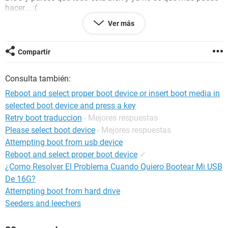
hacer... :(
Ver más
Gracias
Configuración:
Windows XP Internet Explorer 6.0
Compartir
Consulta también:
Reboot and select proper boot device or insert boot media in
selected boot device and press a key
Retry boot traduccion
- Mejores respuestas
Please select boot device
- Mejores respuestas
Attempting boot from usb device
Reboot and select proper boot device
✓
¿Como Resolver El Problema Cuando Quiero Bootear Mi USB
De 16G?
Attempting boot from hard drive
Seeders and leechers