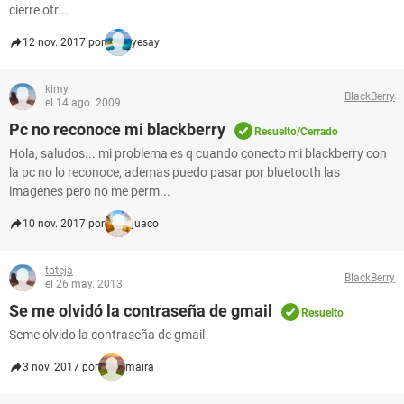
cierre otr...
12 nov. 2017 por
yesay
kimy
BlackBerry
el 14 ago. 2009
Pc no reconoce mi blackberry
Resuelto/Cerrado
Hola, saludos... mi problema es q cuando conecto mi blackberry con
la pc no lo reconoce, ademas puedo pasar por bluetooth las
imagenes pero no me perm...
10 nov. 2017 por
juaco
toteja
BlackBerry
el 26 may. 2013
Se me olvidó la contraseña de gmail
Resuelto
Seme olvido la contraseña de gmail
3 nov. 2017 por
maira