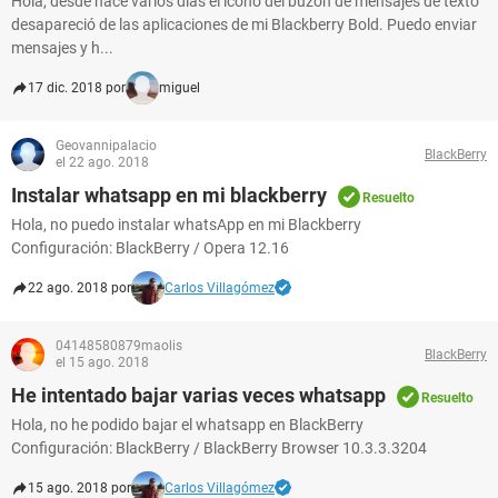
Hola, desde hace varios dias el icono del buzon de mensajes de texto
desapareció de las aplicaciones de mi Blackberry Bold. Puedo enviar
mensajes y h...
17 dic. 2018 por
miguel
Geovannipalacio
BlackBerry
el 22 ago. 2018
Instalar whatsapp en mi blackberry
Resuelto
Hola, no puedo instalar whatsApp en mi Blackberry
Configuración: BlackBerry / Opera 12.16
22 ago. 2018 por
Carlos Villagómez
04148580879maolis
BlackBerry
el 15 ago. 2018
He intentado bajar varias veces whatsapp
Resuelto
Hola, no he podido bajar el whatsapp en BlackBerry
Configuración: BlackBerry / BlackBerry Browser 10.3.3.3204
15 ago. 2018 por
Carlos Villagómez