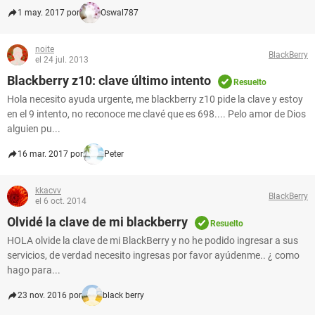
1 may. 2017 por
Oswal787
noite
BlackBerry
el 24 jul. 2013
Blackberry z10: clave último intento
Resuelto
Hola necesito ayuda urgente, me blackberry z10 pide la clave y estoy
en el 9 intento, no reconoce me clavé que es 698.... Pelo amor de Dios
alguien pu...
16 mar. 2017 por
Peter
kkacvv
BlackBerry
el 6 oct. 2014
Olvidé la clave de mi blackberry
Resuelto
HOLA olvide la clave de mi BlackBerry y no he podido ingresar a sus
servicios, de verdad necesito ingresas por favor ayúdenme.. ¿ como
hago para...
23 nov. 2016 por
black berry