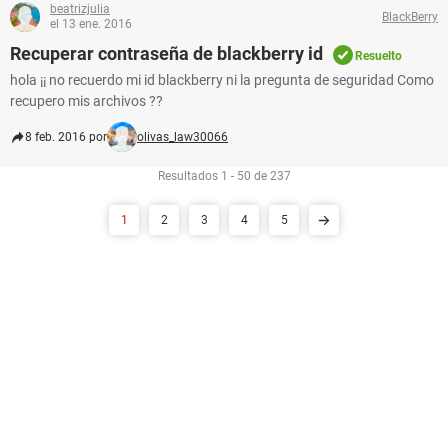
beatrizjulia
BlackBerry
el 13 ene. 2016
Recuperar contraseña de blackberry id
Resuelto
hola ¡¡ no recuerdo mi id blackberry ni la pregunta de seguridad Como
recupero mis archivos ??
8 feb. 2016 por
olivas_law30066
Resultados 1 - 50 de 237
1
2
3
4
5