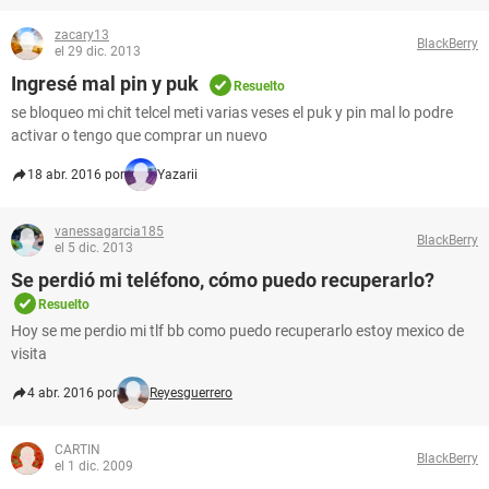
zacary13
BlackBerry
el 29 dic. 2013
Ingresé mal pin y puk
Resuelto
se bloqueo mi chit telcel meti varias veses el puk y pin mal lo podre
activar o tengo que comprar un nuevo
18 abr. 2016 por
Yazarii
vanessagarcia185
BlackBerry
el 5 dic. 2013
Se perdió mi teléfono, cómo puedo recuperarlo?
Resuelto
Hoy se me perdio mi tlf bb como puedo recuperarlo estoy mexico de
visita
4 abr. 2016 por
Reyesguerrero
CARTIN
BlackBerry
el 1 dic. 2009