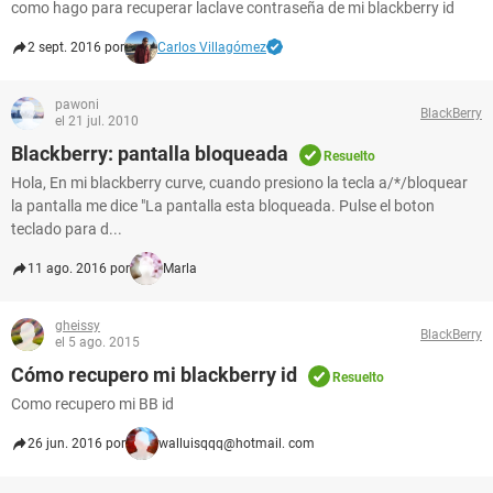
como hago para recuperar laclave contraseña de mi blackberry id
2 sept. 2016 por
Carlos Villagómez
pawoni
BlackBerry
el 21 jul. 2010
Blackberry: pantalla bloqueada
Resuelto
Hola, En mi blackberry curve, cuando presiono la tecla a/*/bloquear
la pantalla me dice "La pantalla esta bloqueada. Pulse el boton
teclado para d...
11 ago. 2016 por
Marla
gheissy
BlackBerry
el 5 ago. 2015
Cómo recupero mi blackberry id
Resuelto
Como recupero mi BB id
26 jun. 2016 por
walluisqqq@hotmail. com