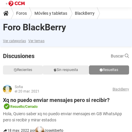
Foros
Móviles y tabletas
BlackBerry
Foro BlackBerry
Ver categorías
Ver temas
Discusiones
Buscar
Recientes
Sin respuesta
Resueltas
Sofia
BlackBerry
el 20 mar. 2021
Xq no puedo enviar mensajes pero si recibir?
Resuelto/Cerrado
Hola, Quiero saber xq no puedo enviar mensajes en GB WhatsApp
pero si recibir y mirar estados
18 may. 2022 por
JoseAlberto