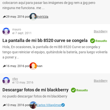
colocaron aquí para pasar las imágenes de jpg rem a jpg pero
ninguna me funciona. me ...
29 may. 2016 por
IrvinVzla
mauro
BlackBerry
el 7 sept. 2011
La pantalla de mi bb 8520 curve se congela
Resuelto
Hola, En ocasiones, la pantalla de mi BB 8520 Curve se congela y
tengo que reiniciar el equipo, quitándole la batería, para luego volverla
a poner y...
16 may. 2016 por
Ivan
vfpv
BlackBerry
el 13 may. 2016
Descargar fotos de mi blackberry
Resuelto
no puedo descargar fotos de mi blackberry
13 may. 2016 por
Carlos Villagómez