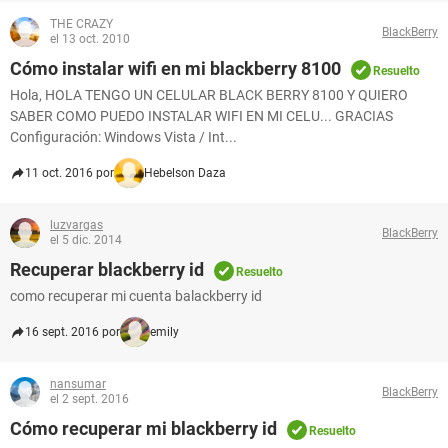
THE CRAZY
BlackBerry
el 13 oct. 2010
Cómo instalar wifi en mi blackberry 8100
Resuelto
Hola, HOLA TENGO UN CELULAR BLACK BERRY 8100 Y QUIERO
SABER COMO PUEDO INSTALAR WIFI EN MI CELU... GRACIAS
Configuración: Windows Vista / Int...
11 oct. 2016 por
Hebelson Daza
luzvargas
BlackBerry
el 5 dic. 2014
Recuperar blackberry id
Resuelto
como recuperar mi cuenta balackberry id
16 sept. 2016 por
emily
nansumar
BlackBerry
el 2 sept. 2016
Cómo recuperar mi blackberry id
Resuelto