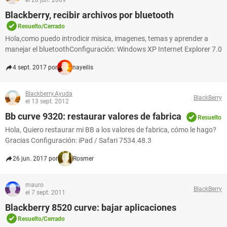
el 26 jun. 2009
Blackberry, recibir archivos por bluetooth
Resuelto/Cerrado
Hola,como puedo introdicir misica, imagenes, temas y aprender a
manejar el bluetoothConfiguración: Windows XP Internet Explorer 7.0
4 sept. 2017 por
nayeilis
Blackberry.Ayuda
BlackBerry
el 13 sept. 2012
Bb curve 9320: restaurar valores de fabrica
Resuelto
Hola, Quiero restaurar mi BB a los valores de fabrica, cómo le hago?
Gracias Configuración: iPad / Safari 7534.48.3
26 jun. 2017 por
Rosmer
mauro
BlackBerry
el 7 sept. 2011
Blackberry 8520 curve: bajar aplicaciones
Resuelto/Cerrado