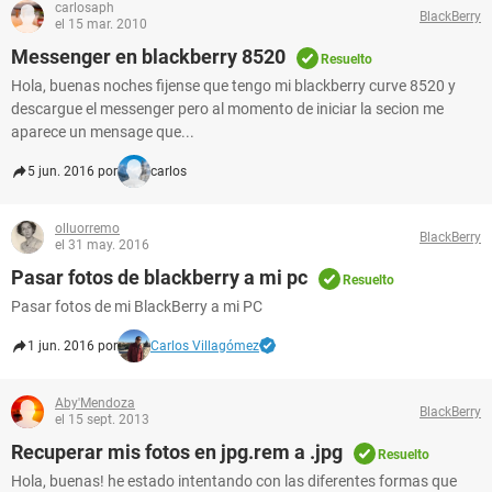
carlosaph
BlackBerry
el 15 mar. 2010
Messenger en blackberry 8520
Resuelto
Hola, buenas noches fijense que tengo mi blackberry curve 8520 y
descargue el messenger pero al momento de iniciar la secion me
aparece un mensage que...
5 jun. 2016 por
carlos
olluorremo
BlackBerry
el 31 may. 2016
Pasar fotos de blackberry a mi pc
Resuelto
Pasar fotos de mi BlackBerry a mi PC
1 jun. 2016 por
Carlos Villagómez
Aby'Mendoza
BlackBerry
el 15 sept. 2013
Recuperar mis fotos en jpg.rem a .jpg
Resuelto
Hola, buenas! he estado intentando con las diferentes formas que