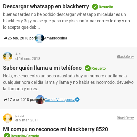
Descargar whatsapp en blackberry
Resuelto
buenas tardes no he podido descargar whatsapp mi celular es un
blackberry 3g y no se que pasa me pise confirmar correo le doy y no
lo acepta que deb...
25 feb. 2018 por
Arnaldocolina
Ale
BlackBerry
el 16 ene. 2018
Saber quién llama a mi teléfono
Resuelto
Hola, me encuentro un poco asustada hay un numero que llama a
cualquier hora del dia llama y llama y no habla es incomodo. devuelvo
la.llamada y no es...
17 ene. 2018 por
Carlos Villagómez
pauu
BlackBerry
el 5 mar. 2011
Mi compu no reconoce mi blackberry 8520
Resuelto/Cerrado