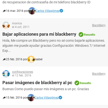
de recuperacion de contraseña de mi telefono blackberry ID
16 mar. 2016 por
Carlos Villagómez
monica
BlackBerry
el 4 oct. 2011
Bajar aplicaciones para mi blackberry
Resuelto
Hola, Me compre un Blackberry pero no sé como bajarle aplicaciones.
alguien me puede ayudar gracias Configuración: Windows 7/ Internet
Exp...
25 feb. 2016 por
isabel
configuraciones
BlackBerry
el 12 feb. 2016
Pasar imágenes de blackberry al pc
Resuelto
Buenas Como puedo pasar mis imágenes a un pc. Gracias
15 feb. 2016 por
Carlos Villagómez