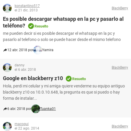
konstantino517
BlackBerry
el 21 dic. 2013
Es posible descargar whatsapp en la pc y pasarlo al
teléfono?
Resuelto
me pueden decir si es posible descargar el whatsapp en la pc y
pasarlo al telefono o solo se puede hacer desde el mismo telefono
12 abr. 2018 por
Yamira
danny
BlackBerry
el 6 abr. 2018
Google en blackberry z10
Resuelto
Hola, perdi mi celular y mi amiga quiere venderme su equipo antiguo
blackberry z10 os 10.0.10.648, la pregunta es que si puedo o hay
forma de instalar...
6 abr. 2018 por
Tuanka01
macoqui
BlackBerry
el 22 ago. 2014