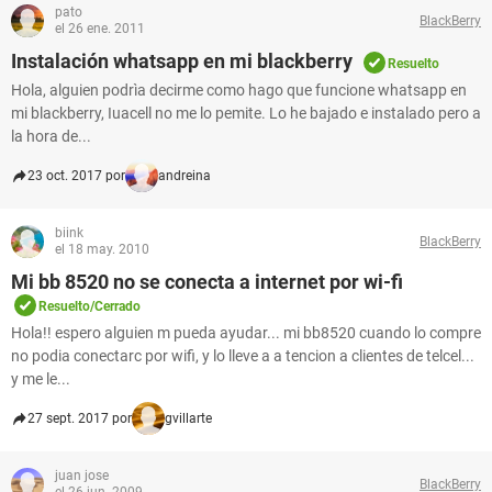
pato
BlackBerry
el 26 ene. 2011
Instalación whatsapp en mi blackberry
Resuelto
Hola, alguien podrìa decirme como hago que funcione whatsapp en
mi blackberry, Iuacell no me lo pemite. Lo he bajado e instalado pero a
la hora de...
23 oct. 2017 por
andreina
biink
BlackBerry
el 18 may. 2010
Mi bb 8520 no se conecta a internet por wi-fi
Resuelto/Cerrado
Hola!! espero alguien m pueda ayudar... mi bb8520 cuando lo compre
no podia conectarc por wifi, y lo lleve a a tencion a clientes de telcel...
y me le...
27 sept. 2017 por
gvillarte
juan jose
BlackBerry