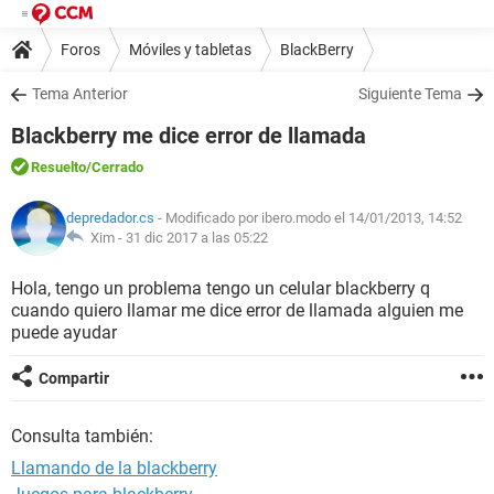
Foros
Móviles y tabletas
BlackBerry
Tema Anterior
Siguiente Tema
Blackberry me dice error de llamada
Resuelto
/Cerrado
depredador.cs
- Modificado por ibero.modo el 14/01/2013, 14:52
Xim -
31 dic 2017 a las 05:22
Hola, tengo un problema tengo un celular blackberry q
cuando quiero llamar me dice error de llamada alguien me
puede ayudar
Compartir
Consulta también:
Llamando de la blackberry