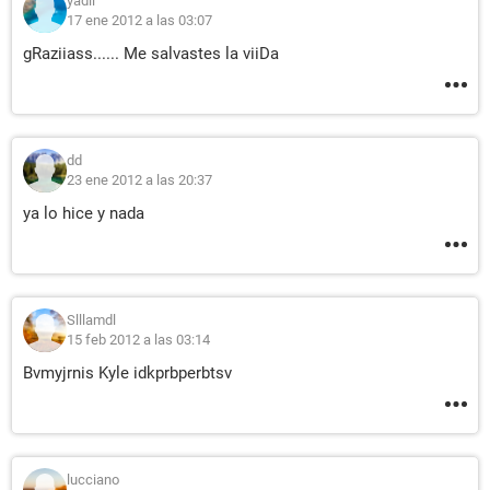
yadii
17 ene 2012 a las 03:07
gRaziiass...... Me salvastes la viiDa
dd
23 ene 2012 a las 20:37
ya lo hice y nada
Slllamdl
15 feb 2012 a las 03:14
Bvmyjrnis Kyle idkprbperbtsv
lucciano