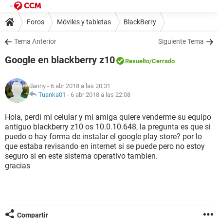
Foros
Móviles y tabletas
BlackBerry
Tema Anterior
Siguiente Tema
Google en blackberry z10
Resuelto
/Cerrado
danny
- 6 abr 2018 a las 20:31
Tuanka01
-
6 abr 2018 a las 22:08
Hola, perdi mi celular y mi amiga quiere venderme su equipo
antiguo blackberry z10 os 10.0.10.648, la pregunta es que si
puedo o hay forma de instalar el google play store? por lo
que estaba revisando en internet si se puede pero no estoy
seguro si en este sistema operativo tambien.
gracias
Compartir