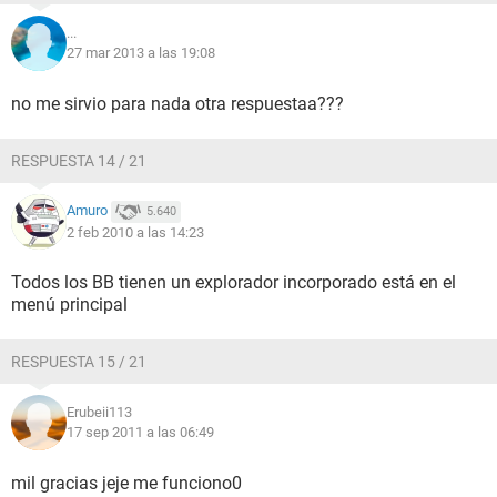
...
27 mar 2013 a las 19:08
no me sirvio para nada otra respuestaa???
RESPUESTA 14 / 21
Amuro
5.640
2 feb 2010 a las 14:23
Todos los BB tienen un explorador incorporado está en el
menú principal
RESPUESTA 15 / 21
Erubeii113
17 sep 2011 a las 06:49
mil gracias jeje me funciono0