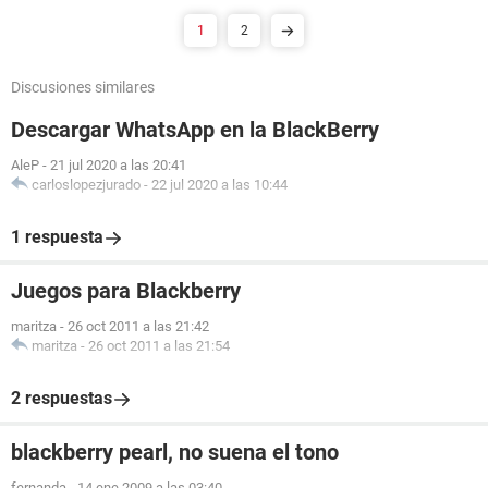
1
2
Discusiones similares
Descargar WhatsApp en la BlackBerry
AleP
-
21 jul 2020 a las 20:41
carloslopezjurado
-
22 jul 2020 a las 10:44
1 respuesta
Juegos para Blackberry
maritza
-
26 oct 2011 a las 21:42
maritza
-
26 oct 2011 a las 21:54
2 respuestas
blackberry pearl, no suena el tono
fernanda
-
14 ene 2009 a las 03:40