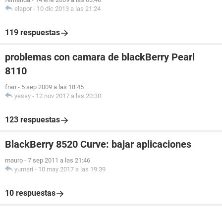
elapor
-
10 dic 2013 a las 21:24
119 respuestas
problemas con camara de blackBerry Pearl
8110
fran
-
5 sep 2009 a las 18:45
yesay
-
12 nov 2017 a las 20:30
123 respuestas
BlackBerry 8520 Curve: bajar aplicaciones
mauro
-
7 sep 2011 a las 21:46
yumari
-
10 may 2017 a las 19:39
10 respuestas