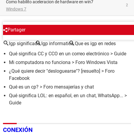
como habilito aceleracion de hardware en win7
2
Windows 7
ALREDEDOR DEL MISMO TEMA
Partager
Igp significado
Igp informatica
Que es igp en redes
Qué significa CC y CCO en un correo electrónico
> Guide
Mi computadora no funciona
>
Foro Windows Vista
¿Qué quiere decir "desloguearse"?
[resuelto] >
Foro
Facebook
Qué es un cp?
>
Foro mensajerías y chat
Qué significa LOL: en español, en un chat, WhatsApp...
>
Guide
CONEXIÓN