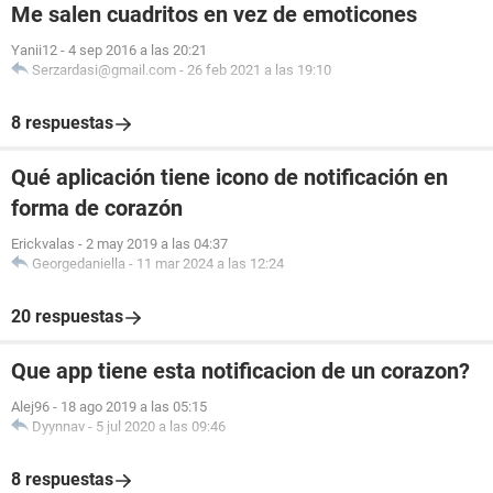
Me salen cuadritos en vez de emoticones
Yanii12
-
4 sep 2016 a las 20:21
Serzardasi@gmail.com
-
26 feb 2021 a las 19:10
8 respuestas
Qué aplicación tiene icono de notificación en
forma de corazón
Erickvalas
-
2 may 2019 a las 04:37
Georgedaniella
-
11 mar 2024 a las 12:24
20 respuestas
Que app tiene esta notificacion de un corazon?
Alej96
-
18 ago 2019 a las 05:15
Dyynnav
-
5 jul 2020 a las 09:46
8 respuestas