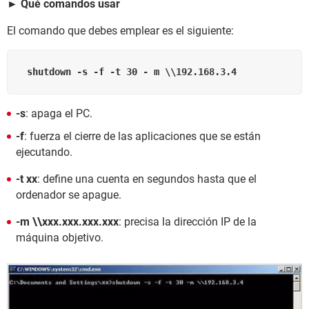
► Qué comandos usar
El comando que debes emplear es el siguiente:
 shutdown -s -f -t 30 - m \\192.168.3.4
-s
: apaga el PC.
-f
: fuerza el cierre de las aplicaciones que se están
ejecutando.
-t xx
: define una cuenta en segundos hasta que el
ordenador se apague.
-m \\xxx.xxx.xxx.xxx
: precisa la dirección IP de la
máquina objetivo.