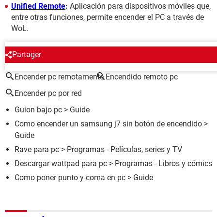
Unified Remote
:
Aplicación para dispositivos móviles que,
entre otras funciones, permite encender el PC a través de
WoL.
ALREDEDOR DEL MISMO TEMA
Partager
Encender pc remotamente
Encendido remoto pc
Encender pc por red
Guion bajo pc
> Guide
Como encender un samsung j7 sin botón de encendido
>
Guide
Rave para pc
> Programas - Películas, series y TV
Descargar wattpad para pc
> Programas - Libros y cómics
Como poner punto y coma en pc
> Guide