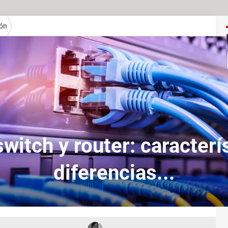
ón
witch y router: caracterí
diferencias...