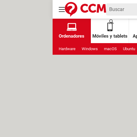
Ordenadores
Móviles y tablets
Ap
Hardware
Windows
macOS
Ubuntu