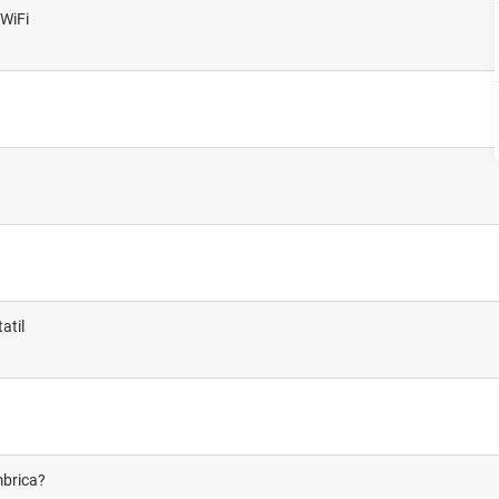
 WiFi
atil
mbrica?