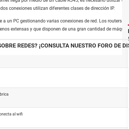
rnet llega por medio de un cable RJ45, es necesario utilizar un 
 dos conexiones utilizan diferentes clases de dirección IP.
le a un PC gestionando varias conexiones de red. Los routers so
 menos extensas y que disponen de una gran cantidad de máquin
SOBRE REDES? ¡CONSULTA NUESTRO FORO DE D
brica
onecta al wifi