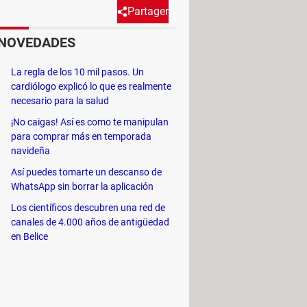
Partager
NOVEDADES
computadoras: hub
La regla de los 10 mil pasos. Un
s en cuanto al tamaño y la
cardiólogo explicó lo que es realmente
res tipos dispositivos.
necesario para la salud
¡No caigas! Así es como te manipulan
para comprar más en temporada
navideña
Así puedes tomarte un descanso de
WhatsApp sin borrar la aplicación
ocales que contienen un número
iada a todos los que formen parte
Los científicos descubren una red de
canales de 4.000 años de antigüedad
en Belice
 el conjunto de flujos de redes en
n ocasiones, esto puede reducir el