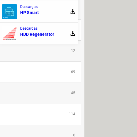
Descargas
29
HP Smart
Descargas
42
HDD Regenerator
12
69
45
114
6