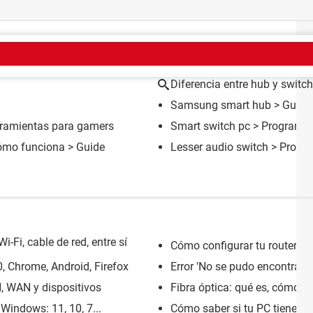
EMA
Diferencia entre hub y switch
Samsung smart hub
> Guide
rramientas para gamers
Smart switch pc
> Programas 
 cómo funciona
> Guide
Lesser audio switch
> Progra
-Fi, cable de red, entre sí
Cómo configurar tu router Ci
, Chrome, Android, Firefox
Error 'No se pudo encontrar e
, WAN y dispositivos
Fibra óptica: qué es, cómo fu
Windows: 11, 10, 7...
Cómo saber si tu PC tiene Bl