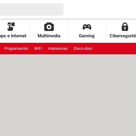
ps e Internet
Multimedia
Gaming
Cibersegurid
Programación
WiFi
Impresoras
Disco duro