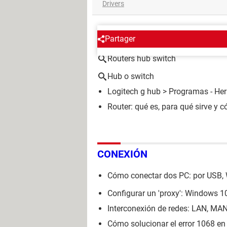
Drivers
ALREDEDOR DEL MISMO T
Partager
Routers hub switch
Hub o switch
Logitech g hub
> Programas - He
Router: qué es, para qué sirve y
CONEXIÓN
Cómo conectar dos PC: por USB, Wi
Configurar un 'proxy': Windows 10
Interconexión de redes: LAN, MAN
Cómo solucionar el error 1068 en 