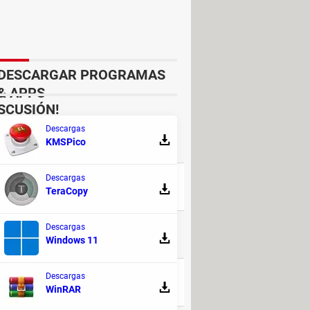
router para conectar una subred (red
n compatibles con NAT, lo que
as.
DESCARGAR PROGRAMAS
& APPS
ISCUSIÓN!
Descargas
KMSPico
RESPUESTAS
Descargas
35
TeraCopy
Descargas
81
Windows 11
Descargas
94
WinRAR