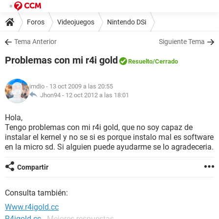
Foros
Videojuegos
Nintendo DSi
Tema Anterior
Siguiente Tema
Problemas con mi r4i gold
Resuelto
/Cerrado
imdio
- 13 oct 2009 a las 20:55
Jhon94 -
12 oct 2012 a las 18:01
Hola,
Tengo problemas con mi r4i gold, que no soy capaz de
instalar el kernel y no se si es porque instalo mal es software
en la micro sd. Si alguien puede ayudarme se lo agradeceria.
Compartir
Consulta también:
Www.r4igold.cc
R4igold.cc
- Mejores respuestas