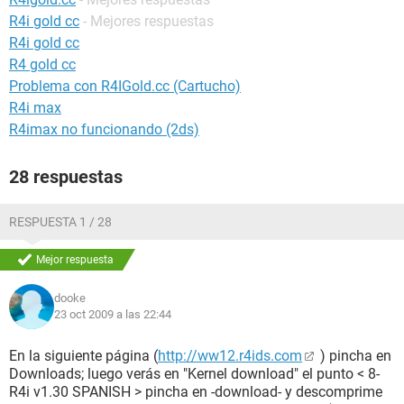
R4i gold cc
- Mejores respuestas
R4i gold cc
R4 gold cc
Problema con R4IGold.cc (Cartucho)
R4i max
R4imax no funcionando (2ds)
28 respuestas
RESPUESTA 1 / 28
Mejor respuesta
dooke
23 oct 2009 a las 22:44
En la siguiente página (
http://ww12.r4ids.com
) pincha en
Downloads; luego verás en "Kernel download" el punto < 8-
R4i v1.30 SPANISH > pincha en -download- y descomprime