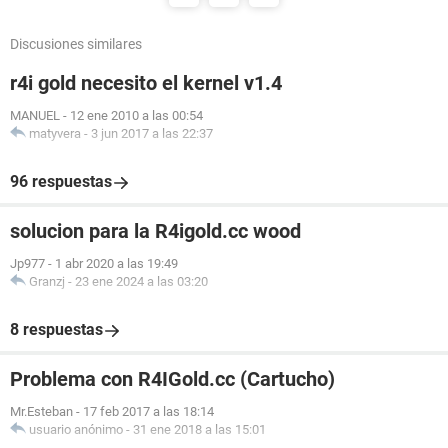
Discusiones similares
r4i gold necesito el kernel v1.4
MANUEL
-
12 ene 2010 a las 00:54
matyvera
-
3 jun 2017 a las 22:37
96 respuestas
solucion para la R4igold.cc wood
Jp977
-
1 abr 2020 a las 19:49
Granzj
-
23 ene 2024 a las 03:20
8 respuestas
Problema con R4IGold.cc (Cartucho)
Mr.Esteban
-
17 feb 2017 a las 18:14
usuario anónimo
-
31 ene 2018 a las 15:01