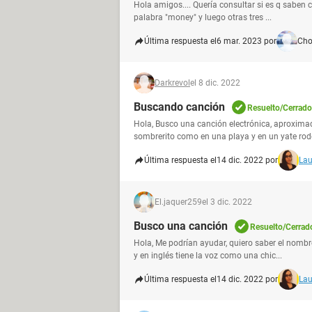
Hola amigos.... Quería consultar si es q saben 
palabra "money" y luego otras tres ...
Última respuesta el
6 mar. 2023 por
Ch
Darkrevol
el 8 dic. 2022
Buscando canción
Resuelto/Cerrado
Hola, Busco una canción electrónica, aproxima
sombrerito como en una playa y en un yate rod
Última respuesta el
14 dic. 2022 por
Lau
El.jaquer259
el 3 dic. 2022
Busco una canción
Resuelto/Cerrad
Hola, Me podrían ayudar, quiero saber el nomb
y en inglés tiene la voz como una chic...
Última respuesta el
14 dic. 2022 por
Lau