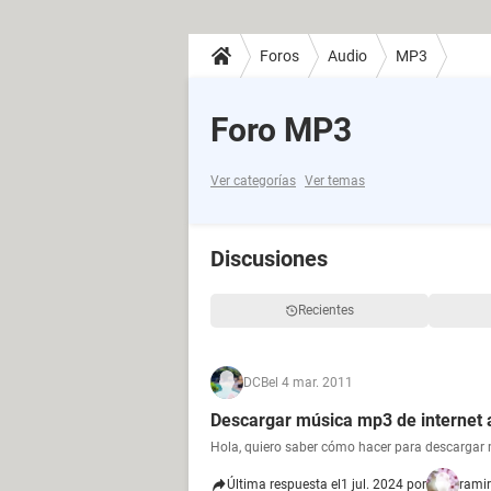
Foros
Audio
MP3
Foro MP3
Ver categorías
Ver temas
Discusiones
Recientes
DCB
el 4 mar. 2011
Descargar música mp3 de internet 
Hola, quiero saber cómo hacer para descargar 
Última respuesta el
1 jul. 2024 por
rami