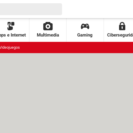
ps e Internet
Multimedia
Gaming
Cibersegurid
Videojuegos