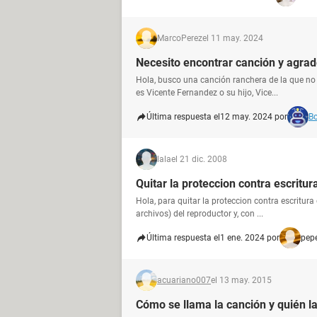
MarcoPerez
el 11 may. 2024
Necesito encontrar canción y agra
Hola, busco una canción ranchera de la que no 
es Vicente Fernandez o su hijo, Vice...
Última respuesta el
12 may. 2024 por
B
lala
el 21 dic. 2008
Quitar la proteccion contra escritu
Hola, para quitar la proteccion contra escritura
archivos) del reproductor y, con ...
Última respuesta el
1 ene. 2024 por
pep
acuariano007
el 13 may. 2015
Cómo se llama la canción y quién l