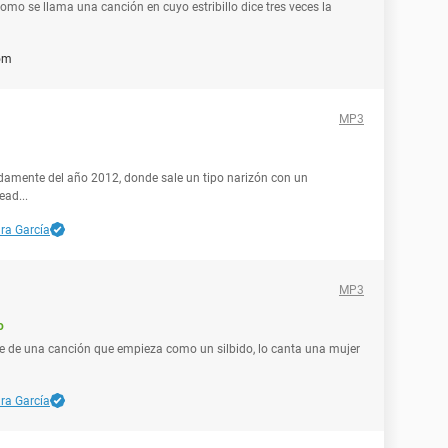
como se llama una canción en cuyo estribillo dice tres veces la
om
MP3
damente del año 2012, donde sale un tipo narizón con un
ead...
ra García
MP3
o
re de una canción que empieza como un silbido, lo canta una mujer
ra García