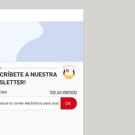
SCRÍBETE A NUESTRA
SLETTER!
cias
Ver un ejemplo