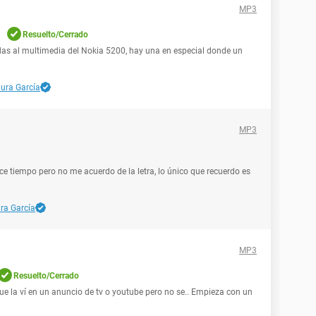
MP3
Resuelto/Cerrado
das al multimedia del Nokia 5200, hay una en especial donde un
ura García
MP3
 tiempo pero no me acuerdo de la letra, lo único que recuerdo es
ra García
MP3
Resuelto/Cerrado
que la ví en un anuncio de tv o youtube pero no se.. Empieza con un