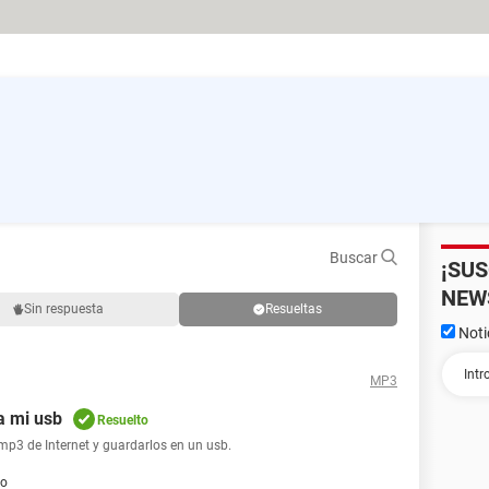
Buscar
¡SU
NEW
Sin respuesta
Resueltas
Noti
MP3
a mi usb
Resuelto
mp3 de Internet y guardarlos en un usb.
ro