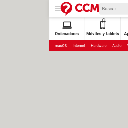
Ordenadores
Móviles y tablets
Ap
macOS
Internet
Hardware
Audio