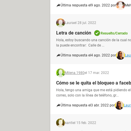
Última respuesta el
9 ago. 2022 por
Mel
Laura
el 28 jul. 2022
Letra de canción
Resuelto/Cerrado
Hola, estoy buscando una canción de la cual no sé
la puede encontrar: Calle de ...
Última respuesta el
4 ago. 2022 por
Lau
Milena.1980
el 17 mar. 2022
Cómo se le quita el bloqueo a face
Hola, tengo una amiga que me está pidiendo el 
correo, solo con la línea de teléfono, gr...
Última respuesta el
3 abr. 2022 por
Laur
santi
el 15 feb. 2022