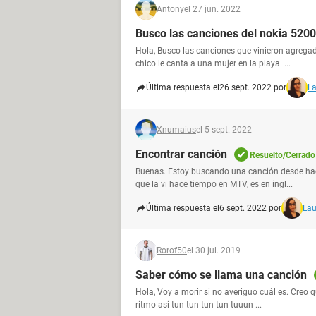
Antony
el 27 jun. 2022
Busco las canciones del nokia 5200
Hola, Busco las canciones que vinieron agrega
chico le canta a una mujer en la playa. ...
Última respuesta el
26 sept. 2022 por
La
Xnumaius
el 5 sept. 2022
Encontrar canción
Resuelto/Cerrado
Buenas. Estoy buscando una canción desde hace
que la vi hace tiempo en MTV, es en ingl...
Última respuesta el
6 sept. 2022 por
Lau
Rorof50
el 30 jul. 2019
Saber cómo se llama una canción
Hola, Voy a morir si no averiguo cuál es. Creo 
ritmo asi tun tun tun tun tuuun ...