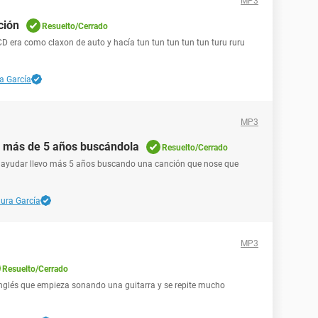
MP3
ción
Resuelto/Cerrado
D era como claxon de auto y hacía tun tun tun tun tun turu ruru
a García
MP3
vo más de 5 años buscándola
Resuelto/Cerrado
e ayudar llevo más 5 años buscando una canción que nose que
ura García
MP3
Resuelto/Cerrado
 inglés que empieza sonando una guitarra y se repite mucho