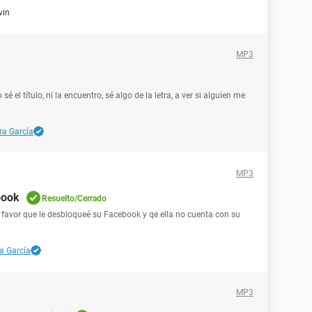
vin
MP3
 el título, ni la encuentro, sé algo de la letra, a ver si alguien me
ra García
MP3
book
Resuelto/Cerrado
favor que le desbloqueé su Facebook y qe ella no cuenta con su
a García
MP3