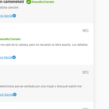
on cameneiuni
Resuelto/Cerrado
 dicha canción.
ra García
MP3
esuelto/Cerrado
e sale de la cabeza, pero no recuerdo la letra exacta. Los detalles
ra García
MP3
electronica que es cantada por una mujer y dice just watch me
ura García