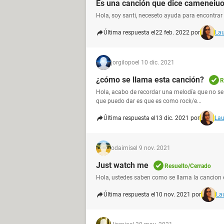
Es una canción que dice cameneiu
Hola, soy santi, neceseto ayuda para encontrar
Última respuesta el
22 feb. 2022 por
Lau
jorgilopo
el 10 dic. 2021
¿cómo se llama esta canción?
R
Hola, acabo de recordar una melodía que no se m
que puedo dar es que es como rock/e...
Última respuesta el
13 dic. 2021 por
Lau
odaimis
el 9 nov. 2021
Just watch me
Resuelto/Cerrado
Hola, ustedes saben como se llama la cancion 
Última respuesta el
10 nov. 2021 por
La