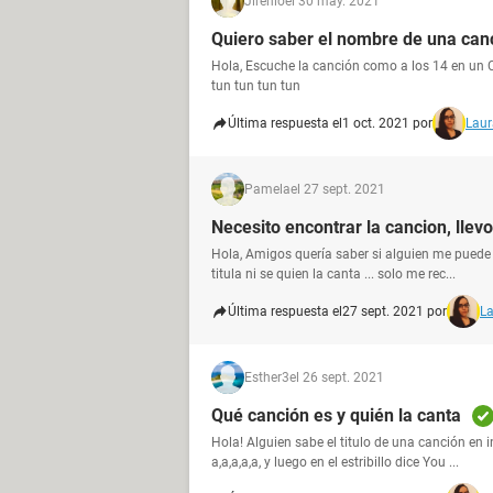
Jirenio
el 30 may. 2021
Quiero saber el nombre de una can
Hola, Escuche la canción como a los 14 en un C
tun tun tun tun
Última respuesta el
1 oct. 2021 por
Laur
Pamela
el 27 sept. 2021
Necesito encontrar la cancion, lle
Hola, Amigos quería saber si alguien me pued
titula ni se quien la canta ... solo me rec...
Última respuesta el
27 sept. 2021 por
La
Esther3
el 26 sept. 2021
Qué canción es y quién la canta
Hola! Alguien sabe el titulo de una canción en
a,a,a,a,a, y luego en el estribillo dice You ...