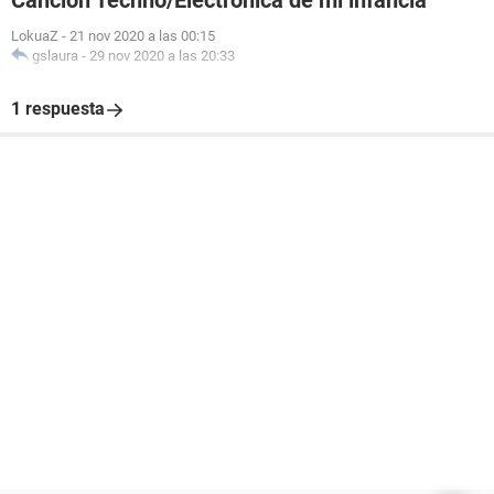
Canción Techno/Electrónica de mi infancia
LokuaZ
-
21 nov 2020 a las 00:15
gslaura
-
29 nov 2020 a las 20:33
1 respuesta