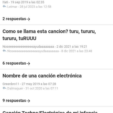
Itati
-
19 sep 2019 a las 02:35
Leimar
-
28 jul 2023 a las 12:58
2 respuestas
Como se llama esta cancion? turu, tururu,
tururu, tuRUUU
Noseeeeeeeeeeeeeeayudaaaaaaaa
-
2 dic 2021 a las 19:21
Noseeeeeeeeeeeeeeayudaaaaaaaa
-
8 dic 2021 a las 23:48
6 respuestas
Nombre de una canción electrónica
Greenbro11
-
27 may 2019 a las 07:28
Dalmaguer
-
31 oct 2020 a las 07:11
9 respuestas