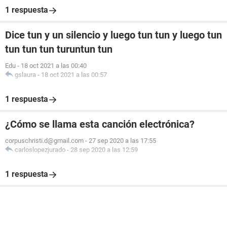
1 respuesta
Dice tun y un silencio y luego tun tun y luego tun
tun tun tun turuntun tun
Edu
-
18 oct 2021 a las 00:40
gslaura
-
18 oct 2021 a las 00:57
1 respuesta
¿Cómo se llama esta canción electrónica?
corpuschristi.d@gmail.com
-
27 sep 2020 a las 17:55
carloslopezjurado
-
28 sep 2020 a las 12:59
1 respuesta