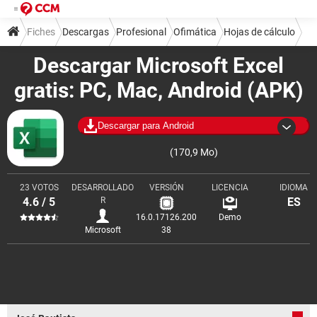
Fiches
Descargas
Profesional
Ofimática
Hojas de cálculo
Descargar Microsoft Excel
gratis: PC, Mac, Android (APK)
Descargar para Android
(170,9 Mo)
23 VOTOS
DESARROLLADO
VERSIÓN
LICENCIA
IDIOMA
4.6 / 5
R
ES
16.0.17126.200
Demo
Microsoft
38