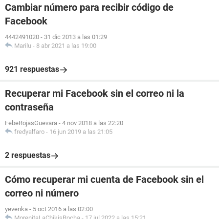
Cambiar número para recibir código de
Facebook
4442491020
-
31 dic 2013 a las 01:29
Marilu
-
8 abr 2021 a las 19:00
921 respuestas
Recuperar mi Facebook sin el correo ni la
contraseña
FebeRojasGuevara
-
4 nov 2018 a las 22:20
fredyalfaro
-
16 jun 2019 a las 21:05
2 respuestas
Cómo recuperar mi cuenta de Facebook sin el
correo ni número
yevenka
-
5 oct 2016 a las 02:00
MorenitaLaChikisRocha
-
17 jul 2022 a las 15:21