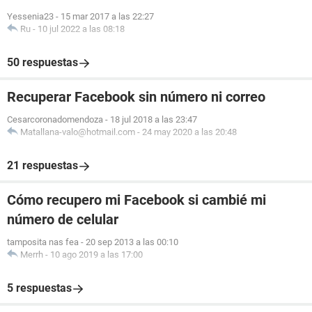
Yessenia23
-
15 mar 2017 a las 22:27
Ru
-
10 jul 2022 a las 08:18
50 respuestas
Recuperar Facebook sin número ni correo
Cesarcoronadomendoza
-
18 jul 2018 a las 23:47
Matallana-valo@hotmail.com
-
24 may 2020 a las 20:48
21 respuestas
Cómo recupero mi Facebook si cambié mi
número de celular
tamposita nas fea
-
20 sep 2013 a las 00:10
Merrh
-
10 ago 2019 a las 17:00
5 respuestas