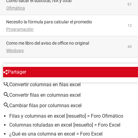
Cómo sacar el subtotal, IVA y total
61
Ofimática
Necesito la fórmula para calcular el promedio
12
Programación
como me libro del aviso de office no original
45
Windows
ALREDEDOR DEL MISMO TEMA
Partager
Convertir columnas en filas excel
Convertir filas en columnas excel
Cambiar filas por columnas excel
Filas y columnas en excel
[resuelto] >
Foro Ofimático
Columnas rotuladas en excel
[resuelto] >
Foro Excel
¿Qué es una columna en excel
>
Foro Excel